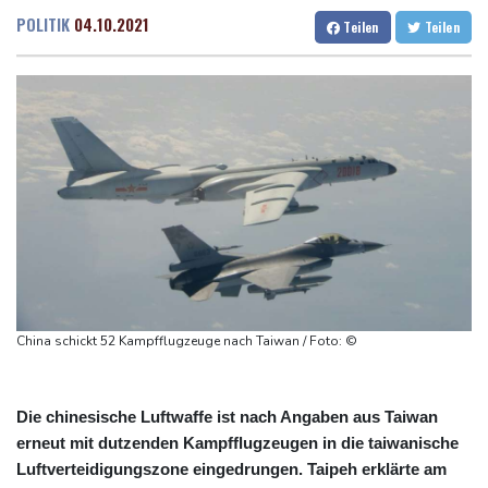
Gewalt überschattet
Dresden
28 °C
Wien
27 °C
POLITIK
04.10.2021
Teilen
Teilen
Basketball-WM: Geiselsöder macht gesamte Vorbereitung mit
Salzburg
26 °C
Taifun "Dolphin": Flugausfälle, Evakuierung und höchste
Baden-Baden
25 °C
Warnstufe in China
Lionel Messi trauert um Vater und langjährigen Manager Jorge
DAK-Analyse: ADHS-Neudiagnosen bei Kindern deutlich
gestiegen
Sohn: Krebs von Ex-Präsident Biden hat sich ausgebreitet und
Metastasen gebildet
Iran stellt harte Bedingungen für Öffnung der Straße von
Hormus
China schickt 52 Kampfflugzeuge nach Taiwan / Foto: ©
Die chinesische Luftwaffe ist nach Angaben aus Taiwan
erneut mit dutzenden Kampfflugzeugen in die taiwanische
Luftverteidigungszone eingedrungen. Taipeh erklärte am