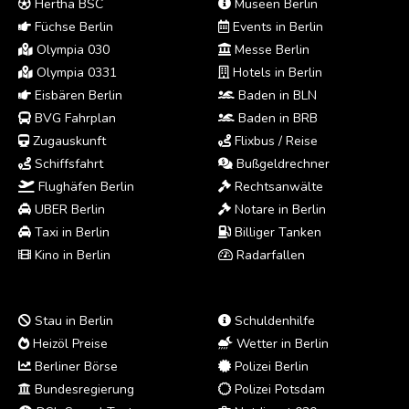
Hertha BSC
Museen Berlin
Füchse Berlin
Events in Berlin
Olympia 030
Messe Berlin
Olympia 0331
Hotels in Berlin
Eisbären Berlin
Baden in BLN
BVG Fahrplan
Baden in BRB
Zugauskunft
Flixbus / Reise
Schiffsfahrt
Bußgeldrechner
Flughäfen Berlin
Rechtsanwälte
UBER Berlin
Notare in Berlin
Taxi in Berlin
Billiger Tanken
Kino in Berlin
Radarfallen
Stau in Berlin
Schuldenhilfe
Heizöl Preise
Wetter in Berlin
Berliner Börse
Polizei Berlin
Bundesregierung
Polizei Potsdam