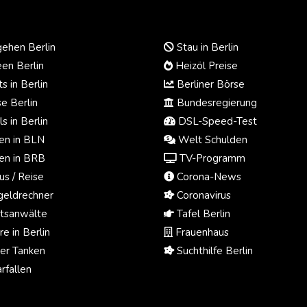
ehen Berlin
Stau in Berlin
en Berlin
Heizöl Preise
s in Berlin
Berliner Börse
e Berlin
Bundesregierung
s in Berlin
DSL-Speed-Test
n in BLN
Welt Schulden
n in BRB
TV-Programm
us / Reise
Corona-News
eldrechner
Coronavirus
tsanwälte
Tafel Berlin
e in Berlin
Frauenhaus
ger Tanken
Suchthilfe Berlin
rfallen