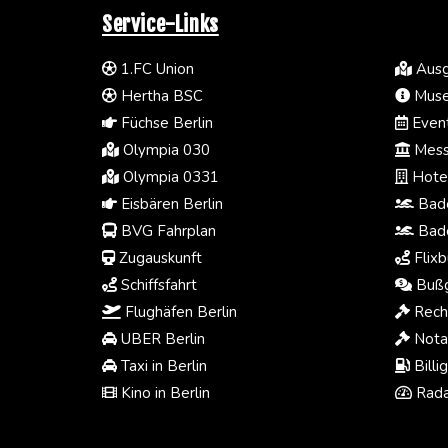
Service-Links
1.FC Union
Ausg
Hertha BSC
Muse
Füchse Berlin
Event
Olympia 030
Mess
Olympia 0331
Hotel
Eisbären Berlin
Bade
BVG Fahrplan
Bade
Zugauskunft
Flixb
Schiffsfahrt
Bußg
Flughäfen Berlin
Rech
UBER Berlin
Notar
Taxi in Berlin
Billi
Kino in Berlin
Rada