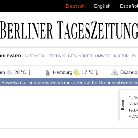
Deutsch
English
Españo
OULEVARD
AUTOMOBIL
TECHNIK
GESUNDHEIT
UMWELT
KULTUR
BI
en
20 °C
Hamburg
17 °C
Düsseld
Potsdam
18 °C
Leipzig
17 °C
Röwekamp: Innenministerium muss zentral für Drohnenabwehr zu
ln
17 °C
Kiel
16 °C
Bremen
1
Trump unternimmt neuen Vorstoß im Streit um US-Staatsbürgers
EUR/
tgart
19 °C
Dresden
22 °C
Wien
Erdogan reist zu Dreier-Gipfel mit Pakistan nach Saudi-Arabien
Börse
SDA
den-Baden
16 °C
58 Soldaten im Jemen bei Huthi-Angriffen getötet - Regierung k
TecD
MDA
UEFA hält an FIFA-Boykott fest - CAF hält zu Infantino
DAX
Jemen: 38 Soldaten bei Huthi-Angriffen getötet - Regierung kün
Euro
Gold