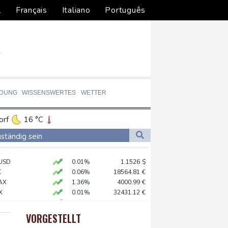
l
Français
Italiano
Português
LDUNG
WISSENSWERTES
WETTER
orf
16 °C
Dortmund
15 °C
ständig sein
5 °C
Flensburg
13 °C
chaft
USD
0.01%
1.1526
$
25 °C
X
0.06%
18564.81
€
ündigt Vergeltung an
AX
1.36%
4000.99
€
X
0.01%
32431.12
€
0.05%
26140.13
€
digt Vergeltung an
 STOXX 50
0.39%
6502.56
€
VORGESTELLT
preis
0.1%
4304
$