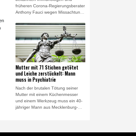
früheren Corona-Regierungsberater
Anthony Fauci wegen Missachtung
des Kongresses vor Gericht stellen
en
lassen. Ein Ausschuss des von den
n
Republikanern von US-Präsident
Donald Trump kontrollierten Senats
stimmte am Donnerstag für ein
entsprechendes Vorgehen.
Mutter mit 71 Stichen getötet
und Leiche zerstückelt: Mann
muss in Psychiatrie
Nach der brutalen Tötung seiner
Mutter mit einem Küchenmesser
und einem Werkzeug muss ein 40-
jähriger Mann aus Mecklenburg-
Vorpommern dauerhaft in die
Psychiatrie. Das Landgericht
Schwerin ordnete die Unterbringung
am vergangenen Freitag an, wie ein