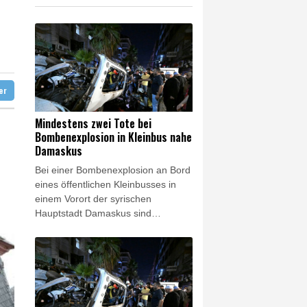
amaskus
diert
ter
Mindestens zwei Tote bei
Bombenexplosion in Kleinbus nahe
Damaskus
Bei einer Bombenexplosion an Bord
eines öffentlichen Kleinbusses in
einem Vorort der syrischen
Hauptstadt Damaskus sind
mindestens zwei Menschen getötet
worden. 13 weitere Menschen seien
bei der Explosion in Dscharamana
verletzt worden, berichtete die
amtliche Nachrichtenagentur Sana
am Donnerstagabend unter