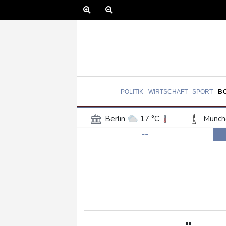
POLITIK
WIRTSCHAFT
SPORT
B
Berlin
17 °C
Münch
--
Frankfurt am Main
18 °C
Hannover
16 °C
Kö
Rostock
17 °C
Stut
Salzburg
20 °C
Ba