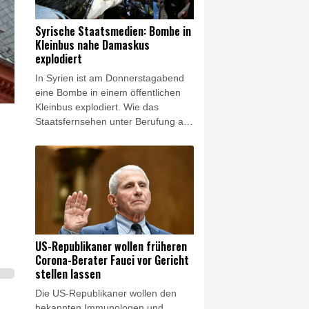
Berufung auf das
Gesundheitsministerium. In der
Syrische Staatsmedien: Bombe in
Gegend leben vor allem Drusen und
Kleinbus nahe Damaskus
Christen.
explodiert
In Syrien ist am Donnerstagabend
eine Bombe in einem öffentlichen
Kleinbus explodiert. Wie das
Staatsfernsehen unter Berufung auf
Behördenkreise berichtete,
ereignete sich die Explosion in
Dscharamana, einem Vorort der
Hauptstadt Damaskus. Mehrere
Krankenwagen fuhren zum Ort der
Explosion, berichtete ein Fotograf
der Nachrichtenagentur AFP. Eine
Hauptverkehrsstraße wurde für den
US-Republikaner wollen früheren
Verkehr gesperrt.
Corona-Berater Fauci vor Gericht
stellen lassen
Die US-Republikaner wollen den
bekannten Immunologen und