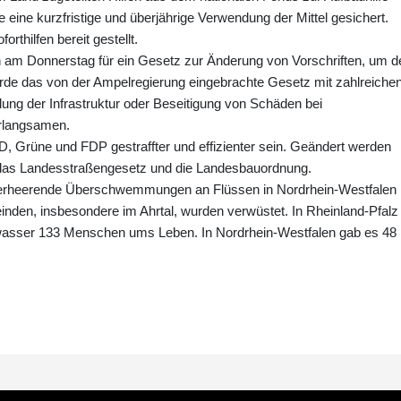
ine kurzfristige und überjährige Verwendung der Mittel gesichert.
orthilfen bereit gestellt.
 am Donnerstag für ein Gesetz zur Änderung von Vorschriften, um d
rde das von der Ampelregierung eingebrachte Gesetz mit zahlreiche
lung der Infrastruktur oder Beseitigung von Schäden bei
erlangsamen.
 Grüne und FDP gestraffter und effizienter sein. Geändert werden
das Landesstraßengesetz und die Landesbauordnung.
i verheerende Überschwemmungen an Flüssen in Nordrhein-Westfalen
inden, insbesondere im Ahrtal, wurden verwüstet. In Rheinland-Pfalz
ser 133 Menschen ums Leben. In Nordrhein-Westfalen gab es 48