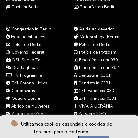
Táxi em Berlim
Radarfallen Berlin
Congestion in Berlin
Ajuda ao devedor
Heating oil prices
Meteorologia Berlim
Bolsa de Berlim
Polícia de Berlim
Governo Federal
Polícia de Potsdam
DSL Speed Test
Emergência em 030
Dívida global
Emergência em 0331
TV Programme
Dentists in 0301
RKI-Corona-News
Dentists in 0331
Coronavirus
24h Farmácia 030
Quadro Berlim
24h Farmácia 0331
Abrigo de mulheres
VIVA A UCRÂNIA
Ajuda para vício
Katwarn INFO
Utilizamos cookies essenciais e cookies de
terceiros para o conteúdo.