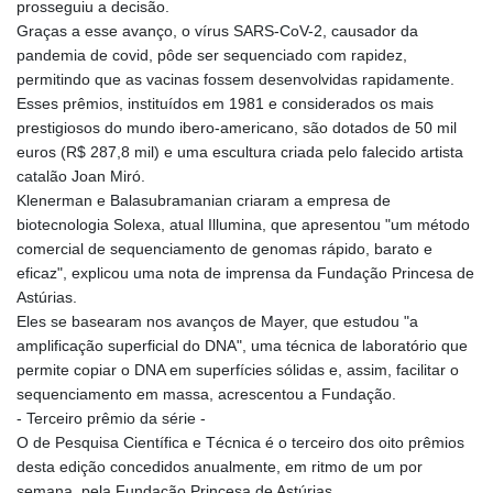
prosseguiu a decisão.
Graças a esse avanço, o vírus SARS-CoV-2, causador da
pandemia de covid, pôde ser sequenciado com rapidez,
permitindo que as vacinas fossem desenvolvidas rapidamente.
Esses prêmios, instituídos em 1981 e considerados os mais
prestigiosos do mundo ibero-americano, são dotados de 50 mil
euros (R$ 287,8 mil) e uma escultura criada pelo falecido artista
catalão Joan Miró.
Klenerman e Balasubramanian criaram a empresa de
biotecnologia Solexa, atual Illumina, que apresentou "um método
comercial de sequenciamento de genomas rápido, barato e
eficaz", explicou uma nota de imprensa da Fundação Princesa de
Astúrias.
Eles se basearam nos avanços de Mayer, que estudou "a
amplificação superficial do DNA", uma técnica de laboratório que
permite copiar o DNA em superfícies sólidas e, assim, facilitar o
sequenciamento em massa, acrescentou a Fundação.
- Terceiro prêmio da série -
O de Pesquisa Científica e Técnica é o terceiro dos oito prêmios
desta edição concedidos anualmente, em ritmo de um por
semana, pela Fundação Princesa de Astúrias.