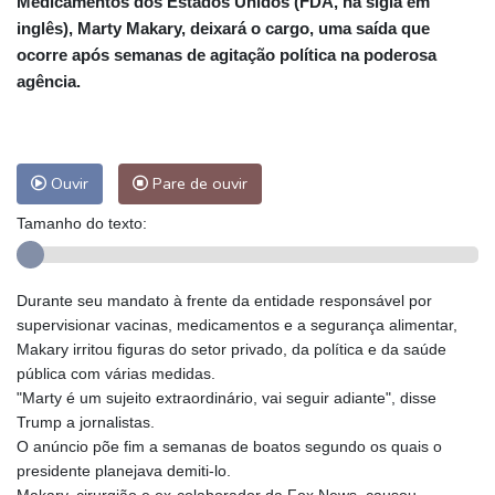
Medicamentos dos Estados Unidos (FDA, na sigla em
inglês), Marty Makary, deixará o cargo, uma saída que
ocorre após semanas de agitação política na poderosa
agência.
Ouvir
Pare de ouvir
Tamanho do texto:
Durante seu mandato à frente da entidade responsável por
supervisionar vacinas, medicamentos e a segurança alimentar,
Makary irritou figuras do setor privado, da política e da saúde
pública com várias medidas.
"Marty é um sujeito extraordinário, vai seguir adiante", disse
Trump a jornalistas.
O anúncio põe fim a semanas de boatos segundo os quais o
presidente planejava demiti-lo.
Makary, cirurgião e ex-colaborador da Fox News, causou