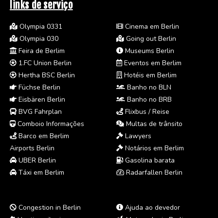
links de serviço
Olympia 0331
Cinema em Berlin
Olympia 030
Going out Berlin
Feira de Berlim
Museums Berlin
1.FC Union Berlin
Eventos em Berlim
Hertha BSC Berlin
Hotéis em Berlim
Füchse Berlin
Banho no BLN
Eisbären Berlin
Banho no BRB
BVG Fahrplan
Flixbus / Reise
Comboio Informações
Multas de trânsito
Barco em Berlim
Lawyers
Airports Berlin
Notários em Berlim
UBER Berlin
Gasolina barata
Táxi em Berlim
Radarfallen Berlin
Congestion in Berlin
Ajuda ao devedor