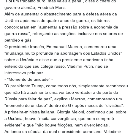
"Foi um trabalho duro, mas valeu a pena", disse o chefe do
governo alemão, Friedrich Merz.
Além de aumentar o abastecimento para a defesa aérea da
Ucrânia após mais de quatro anos de guerra, os líderes
concordaram em "aumentar a pressão sobre a economia de
guerra russa", reforçando as sanções, inclusive nos setores de
petróleo e gás.
O presidente francês, Emmanuel Macron, comemorou uma
"mudança muito profunda na abordagem dos Estados Unidos"
sobre a Ucrânia e disse que o presidente americano tinha
entendido que seu colega russo, Vladimir Putin, não se
interessava pela paz.
- "Momento de unidade" -
"O presidente Trump, como todos nós, simplesmente reconheceu
que não há atualmente uma vontade verdadeira de parte da
Rússia para falar de paz", explicou Macron, comemorando um
"momento de unidade" dentro do G7 após meses de "divisões".
A primeira-ministra italiana, Giorgia Meloni, confirmou que, sobre
a Ucrânia, houve "muita convergência, que nem sempre é
evidente" e que "não houve fricções, nem divergências".
Ao longo da cúpula, da qual o presidente ucraniano, Volodimir