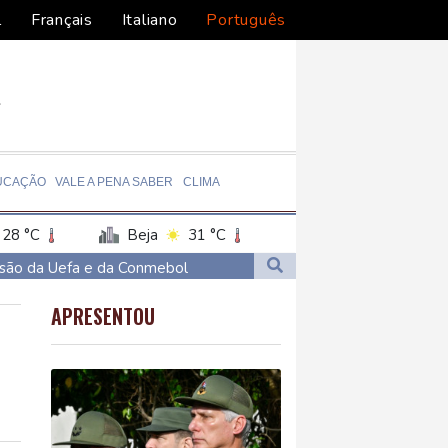
l
Français
Italiano
Português
UCAÇÃO
VALE A PENA SABER
CLIMA
28 °C
Beja
31 °C
anco
32 °C
ssão da Uefa e da Conmebol
36 °C
Recife
27 °C
stria militar
APRESENTOU
28 °C
gou ao enclave espanhol de Ceuta
Brasília
29 °C
iais na França
s na Venezuela