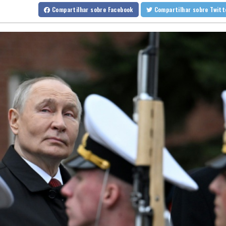
Uefa mantém boicote às competições da Fifa
Compartilhar
sobre Facebook
Compartilhar
sobre Twi
Chuva define cardápio de restaurante em São Paulo com 3 estrel
Turista franco-argentino testa positivo para hantavírus, anuncia g