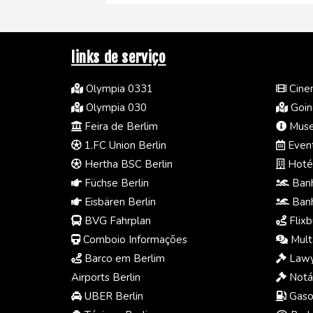
links de serviço
Olympia 0331
Cine
Olympia 030
Going
Feira de Berlim
Muse
1.FC Union Berlin
Event
Hertha BSC Berlin
Hotéi
Füchse Berlin
Ban
Eisbären Berlin
Ban
BVG Fahrplan
Flixb
Comboio Informações
Multa
Barco em Berlim
Lawy
Airports Berlin
Notár
UBER Berlin
Gasol