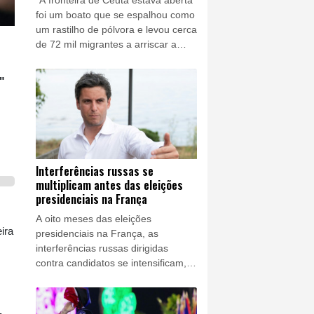
foi um boato que se espalhou como
um rastilho de pólvora e levou cerca
de 72 mil migrantes a arriscar a
travessia para chegar ao enclave
espanhol a partir do Marrocos no
"
fim de julho.
Interferências russas se
multiplicam antes das eleições
presidenciais na França
A oito meses das eleições
ira
presidenciais na França, as
interferências russas dirigidas
contra candidatos se intensificam,
embora sigam sendo pouco
visíveis, o que levou parte da
esquerda a pedir medidas contra