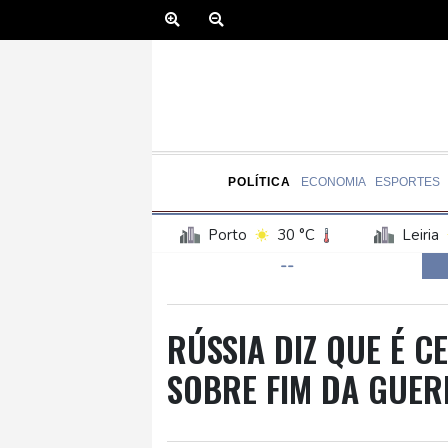
POLÍTICA
ECONOMIA
ESPORTES
Porto
30 °C
Leiria
--
Faro
33 °C
Évora
Guarda
29 °C
Coim
Curitiba
19 °C
Fort
RÚSSIA DIZ QUE É C
Rio de Janeiro
31 °C
SOBRE FIM DA GUER