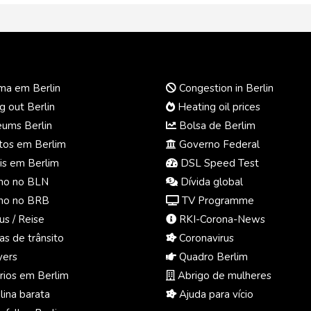
ma em Berlin
Congestion in Berlin
 out Berlin
Heating oil prices
ums Berlin
Bolsa de Berlim
os em Berlim
Governo Federal
s em Berlim
DSL Speed Test
ho no BLN
Dívida global
ho no BRB
TV Programme
us / Reise
RKI-Corona-News
s de trânsito
Coronavirus
ers
Quadro Berlim
ios em Berlim
Abrigo de mulheres
ina barata
Ajuda para vício