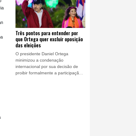
o
plataformas como TikTok e X.
ia
an
Três pontos para entender por
pa
que Ortega quer excluir oposição
das eleições
O presidente Daniel Ortega
minimizou a condenação
internacional por sua decisão de
proibir formalmente a participação
de membros da oposição nas
eleições da Nicarágua, onde
governa com poder absoluto ao
lado de sua esposa, Rosario
Murillo.
a