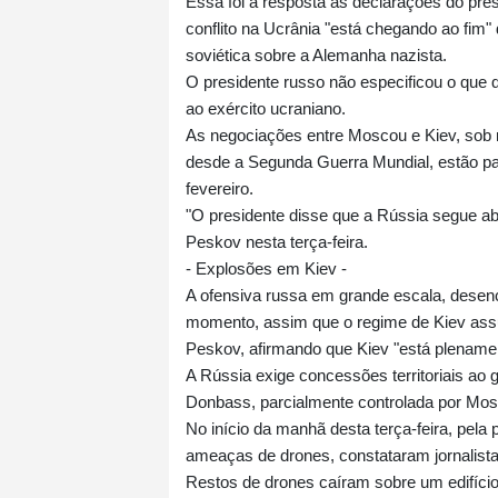
Essa foi a resposta às declarações do pres
conflito na Ucrânia "está chegando ao fim
soviética sobre a Alemanha nazista.
O presidente russo não especificou o que q
ao exército ucraniano.
As negociações entre Moscou e Kiev, sob 
desde a Segunda Guerra Mundial, estão para
fevereiro.
"O presidente disse que a Rússia segue aber
Peskov nesta terça-feira.
- Explosões em Kiev -
A ofensiva russa em grande escala, desenc
momento, assim que o regime de Kiev assu
Peskov, afirmando que Kiev "está plename
A Rússia exige concessões territoriais ao g
Donbass, parcialmente controlada por Mosc
No início da manhã desta terça-feira, pela
ameaças de drones, constataram jornalista
Restos de drones caíram sobre um edifício 