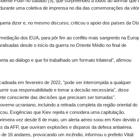
idente Putin no sábado (9), que surpreendeu a todos ao afirmar que 
" durante uma coletiva de imprensa no dia das comemorações da vitór
ueria dizer e, no mesmo discurso, criticou o apoio dos países da Ot
mediação dos EUA, para pôr fim ao conflito mais sangrento na Euro
lisadas desde o início da guerra no Oriente Médio no final de
ta ao diálogo e que foi trabalhado um formato trilateral", afirmou
adeada em fevereiro de 2022, "pode ser interrompida a qualquer
mir sua responsabilidade e tomar a decisão necessária", disse
nte consciente das decisões que precisam ser tomadas".
overno ucraniano, incluindo a retirada completa da região oriental do
ou. Exigências que Kiev rejeita e considera uma capitulação.
 primeira vez desde 8 de maio, um alerta aéreo soou em Kiev devido 
s da AFP, que ouviram explosões e disparos da defesa antiaérea.
de 16 andares, provocando um incêndio, informou o prefeito Vitali