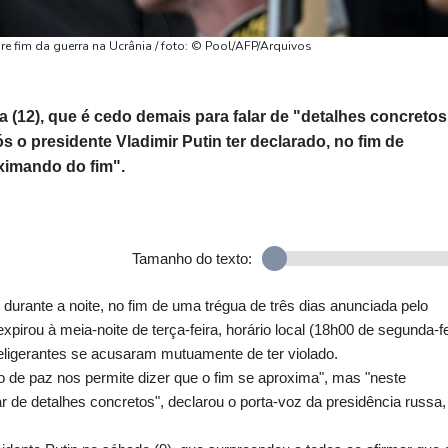
bre fim da guerra na Ucrânia / foto: © Pool/AFP/Arquivos
a (12), que é cedo demais para falar de "detalhes concretos
s o presidente Vladimir Putin ter declarado, no fim de
oximando do fim".
Tamanho do texto:
urante a noite, no fim de uma trégua de três dias anunciada pelo
pirou à meia-noite de terça-feira, horário local (18h00 de segunda-fe
 beligerantes se acusaram mutuamente de ter violado.
de paz nos permite dizer que o fim se aproxima", mas "neste
ar de detalhes concretos", declarou o porta-voz da presidência russa,