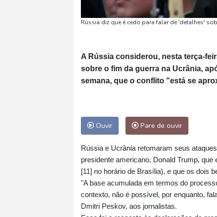
Rússia diz que é cedo para falar de 'detalhes' so
A Rússia considerou, nesta terça-feir
sobre o fim da guerra na Ucrânia, apó
semana, que o conflito "está se apr
Ouvir
Pare de ouvir
Rússia e Ucrânia retomaram seus ataques d
presidente americano, Donald Trump, que ex
[11] no horário de Brasília), e que os dois
"A base acumulada em termos do processo 
contexto, não é possível, por enquanto, fal
Dmitri Peskov, aos jornalistas.