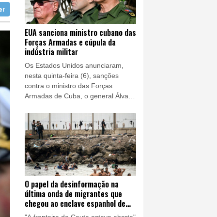
tter
as no guia Michelin
overno francês
EUA sanciona ministro cubano das
Forças Armadas e cúpula da
indústria militar
Os Estados Unidos anunciaram,
nesta quinta-feira (6), sanções
contra o ministro das Forças
Armadas de Cuba, o general Álvaro
López Miera, bem como outras
autoridades e cinco empresas do
setor industrial militar da ilha.
O papel da desinformação na
última onda de migrantes que
chegou ao enclave espanhol de
Ceuta
"A fronteira de Ceuta estava aberta"