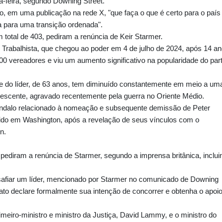
ça-feira, segundo Downing Street.
ro, em uma publicação na rede X, "que faça o que é certo para o país
a para uma transição ordenada".
 total de 403, pediram a renúncia de Keir Starmer.
o Trabalhista, que chegou ao poder em 4 de julho de 2024, após 14 a
0 vereadores e viu um aumento significativo na popularidade do part
e do líder, de 63 anos, tem diminuído constantemente em meio a um
escente, agravado recentemente pela guerra no Oriente Médio.
dalo relacionado à nomeação e subsequente demissão de Peter
o em Washington, após a revelação de seus vínculos com o
n.
 pediram a renúncia de Starmer, segundo a imprensa britânica, inclui
esafiar um líder, mencionado por Starmer no comunicado de Downing
idato declare formalmente sua intenção de concorrer e obtenha o apoi
rimeiro-ministro e ministro da Justiça, David Lammy, e o ministro do