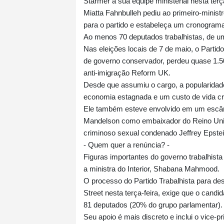
Starmer à sua equipe ministerial nesta ter
Miatta Fahnbulleh pediu ao primeiro-minist
para o partido e estabeleça um cronogram
Ao menos 70 deputados trabalhistas, de um
Nas eleições locais de 7 de maio, o Partid
de governo conservador, perdeu quase 1.50
anti-imigração Reform UK.
Desde que assumiu o cargo, a popularidad
economia estagnada e um custo de vida cr
Ele também esteve envolvido em um escân
Mandelson como embaixador do Reino Unid
criminoso sexual condenado Jeffrey Epstei
- Quem quer a renúncia? -
Figuras importantes do governo trabalhista
a ministra do Interior, Shabana Mahmood.
O processo do Partido Trabalhista para d
Street nesta terça-feira, exige que o cand
81 deputados (20% do grupo parlamentar).
Seu apoio é mais discreto e inclui o vice-p