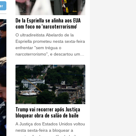
ratória
tter
a guerra contra o tráfico
 do pão e do trabalho
De la Espriella se alinha aos EUA
com foco no 'narcoterrorismo'
lipse
O ultradireitista Abelardo de la
Espriella prometeu nesta sexta-feira
enfrentar "sem trégua o
narcoterrorismo", e descartou uma
negociação de paz com os grupos
armados, ao assumir a Presidência
da Colômbia, uma guinada que
recompõe a aliança entre Bogotá e
Washington.
Trump vai recorrer após Justiça
bloquear obra de salão de baile
A Justiça dos Estados Unidos voltou
nesta sexta-feira a bloquear a