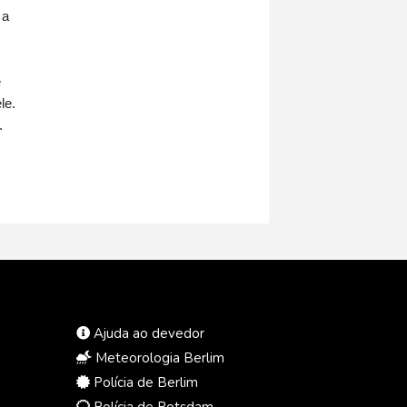
 a
e
le.
.
Ajuda ao devedor
Meteorologia Berlim
Polícia de Berlim
Polícia de Potsdam