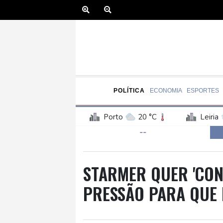
POLÍTICA
ECONOMIA
ESPORTES
Porto
20 °C
Leiria
--
Faro
25 °C
Évora
Guarda
16 °C
Coim
Curitiba
14 °C
Fort
STARMER QUER 'CON
Rio de Janeiro
27 °C
PRESSÃO PARA QUE