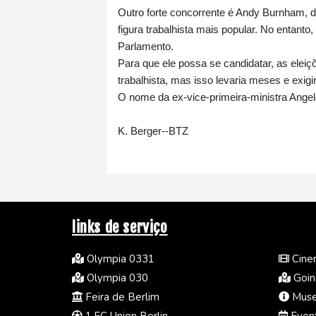
Outro forte concorrente é Andy Burnham, d
figura trabalhista mais popular. No entan
Parlamento.
Para que ele possa se candidatar, as eleiçõ
trabalhista, mas isso levaria meses e exig
O nome da ex-vice-primeira-ministra Ange
K. Berger--BTZ
links de serviço
Olympia 0331
Cine
Olympia 030
Going
Feira de Berlim
Muse
1.FC Union Berlin
Event