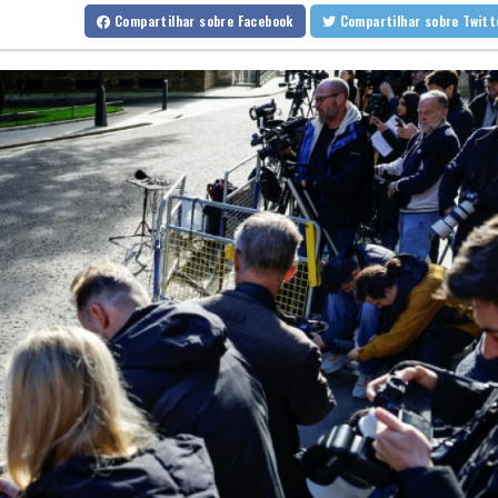
Espanha impõe controles fronteiriços à Itália em meio a crise mig
Compartilhar
sobre Facebook
Compartilhar
sobre Twi
De la Espriella chega ao poder na Colômbia com apoio de Trump n
Milhares marcham na Argentina no dia de São Caetano, padroeiro
Europa se prepara para queda de geração de energia durante ec