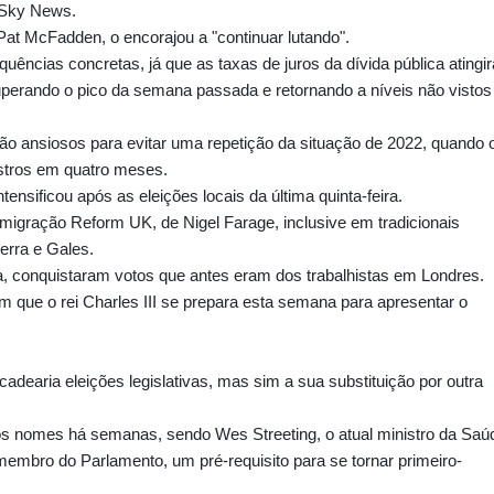
 Sky News.
at McFadden, o encorajou a "continuar lutando".
quências concretas, já que as taxas de juros da dívida pública atingi
uperando o pico da semana passada e retornando a níveis não vistos
ão ansiosos para evitar uma repetição da situação de 2022, quando 
istros em quatro meses.
ensificou após as eleições locais da última quinta-feira.
-imigração Reform UK, de Nigel Farage, inclusive em tradicionais
terra e Gales.
a, conquistaram votos que antes eram dos trabalhistas em Londres.
 que o rei Charles III se prepara esta semana para apresentar o
dearia eleições legislativas, mas sim a sua substituição por outra
os nomes há semanas, sendo Wes Streeting, o atual ministro da Saú
membro do Parlamento, um pré-requisito para se tornar primeiro-