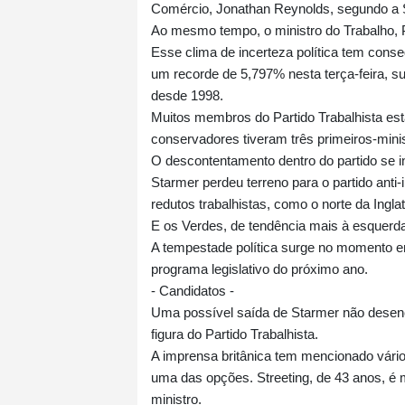
Comércio, Jonathan Reynolds, segundo a
Ao mesmo tempo, o ministro do Trabalho, P
Esse clima de incerteza política tem conse
um recorde de 5,797% nesta terça-feira, s
desde 1998.
Muitos membros do Partido Trabalhista est
conservadores tiveram três primeiros-min
O descontentamento dentro do partido se int
Starmer perdeu terreno para o partido anti
redutos trabalhistas, como o norte da Ingla
E os Verdes, de tendência mais à esquerd
A tempestade política surge no momento em
programa legislativo do próximo ano.
- Candidatos -
Uma possível saída de Starmer não desenca
figura do Partido Trabalhista.
A imprensa britânica tem mencionado vári
uma das opções. Streeting, de 43 anos, é 
ministro.