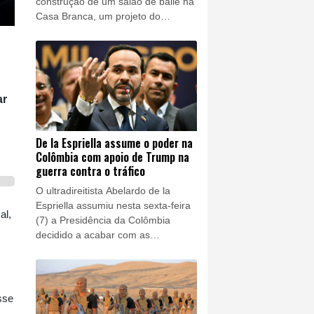
construção de um salão de baile na
Casa Branca, um projeto do
presidente Donald Trump, que
respondeu que levará o caso à
Suprema Corte.
ar
De la Espriella assume o poder na
Colômbia com apoio de Trump na
guerra contra o tráfico
O ultradireitista Abelardo de la
Espriella assumiu nesta sexta-feira
al,
(7) a Presidência da Colômbia
decidido a acabar com as
negociações de paz e combater
guerrilhas e narcotraficantes com
mão de ferro, em uma mudança de
rumo que estreita os laços com
sse
Washington.