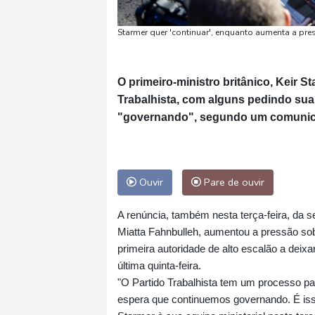
Starmer quer 'continuar', enquanto aumenta a pre
O primeiro-ministro britânico, Keir S
Trabalhista, com alguns pedindo sua 
"governando", segundo um comunica
Ouvir
Pare de ouvir
A renúncia, também nesta terça-feira, da 
Miatta Fahnbulleh, aumentou a pressão sobr
primeira autoridade de alto escalão a deixa
última quinta-feira.
"O Partido Trabalhista tem um processo par
espera que continuemos governando. É iss