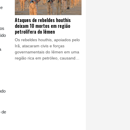
 e
Ataques de rebeldes houthis
deixam 10 mortos em região
nos
petrolífera do Iêmen
ido
Os rebeldes houthis, apoiados pelo
Irã, atacaram civis e forças
a
governamentais do Iêmen em uma
região rica em petróleo, causando
pelo menos 10 mortes nesta sexta-
feira (7), segundo um ministro e
uma fonte militar.
ndo
o de