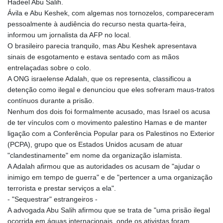
Hadeel Abu Salih.
Ávila e Abu Keshek, com algemas nos tornozelos, compareceram
pessoalmente à audiência do recurso nesta quarta-feira,
informou um jornalista da AFP no local.
O brasileiro parecia tranquilo, mas Abu Keshek apresentava
sinais de esgotamento e estava sentado com as mãos
entrelaçadas sobre o colo.
A ONG israelense Adalah, que os representa, classificou a
detenção como ilegal e denunciou que eles sofreram maus-tratos
contínuos durante a prisão.
Nenhum dos dois foi formalmente acusado, mas Israel os acusa
de ter vínculos com o movimento palestino Hamas e de manter
ligação com a Conferência Popular para os Palestinos no Exterior
(PCPA), grupo que os Estados Unidos acusam de atuar
"clandestinamente" em nome da organização islamista.
A Adalah afirmou que as autoridades os acusam de "ajudar o
inimigo em tempo de guerra" e de "pertencer a uma organização
terrorista e prestar serviços a ela".
- "Sequestrar" estrangeiros -
A advogada Abu Salih afirmou que se trata de "uma prisão ilegal
ocorrida em águas internacionais, onde os ativistas foram