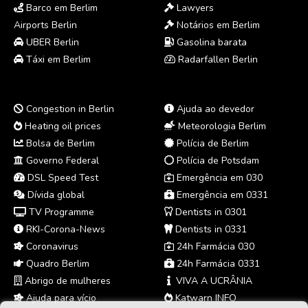
Barco em Berlim
Lawyers
Airports Berlin
Notários em Berlim
UBER Berlin
Gasolina barata
Táxi em Berlim
Radarfallen Berlin
Congestion in Berlin
Ajuda ao devedor
Heating oil prices
Meteorologia Berlim
Bolsa de Berlim
Polícia de Berlim
Governo Federal
Polícia de Potsdam
DSL Speed Test
Emergência em 030
Dívida global
Emergência em 0331
TV Programme
Dentists in 0301
RKI-Corona-News
Dentists in 0331
Coronavirus
24h Farmácia 030
Quadro Berlim
24h Farmácia 0331
Abrigo de mulheres
VIVA A UCRÂNIA
Ajuda para vício
Katwarn INFO