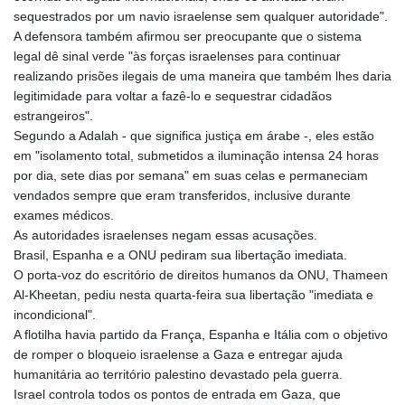
sequestrados por um navio israelense sem qualquer autoridade".
A defensora também afirmou ser preocupante que o sistema
legal dê sinal verde "às forças israelenses para continuar
realizando prisões ilegais de uma maneira que também lhes daria
legitimidade para voltar a fazê-lo e sequestrar cidadãos
estrangeiros".
Segundo a Adalah - que significa justiça em árabe -, eles estão
em "isolamento total, submetidos a iluminação intensa 24 horas
por dia, sete dias por semana" em suas celas e permaneciam
vendados sempre que eram transferidos, inclusive durante
exames médicos.
As autoridades israelenses negam essas acusações.
Brasil, Espanha e a ONU pediram sua libertação imediata.
O porta-voz do escritório de direitos humanos da ONU, Thameen
Al-Kheetan, pediu nesta quarta-feira sua libertação "imediata e
incondicional".
A flotilha havia partido da França, Espanha e Itália com o objetivo
de romper o bloqueio israelense a Gaza e entregar ajuda
humanitária ao território palestino devastado pela guerra.
Israel controla todos os pontos de entrada em Gaza, que