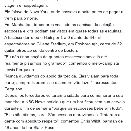
viagem e hospedagem.
Ele falava de Nova York, onde passava a noite antes de pegar o
trem para o norte.
Em Manhattan, torcedores vestindo as camisas da seleção
escocesa e kilts podiam ser vistos em quase todas as esquinas.
A Escócia derrotou o Haiti por 1 a 0 diante de 64 mil
espectadores no Gillette Stadium, em Foxborough, cerca de 32
quilômetros ao sul do centro de Boston.
"Eu não tinha noção de quantos escoceses havia lá até
realmente pisarmos no gramado", comentou o meio-campista
Lewis Ferguson.
"Nunca duvidamos do apoio da torcida. Eles viajam para toda
parte; sempre fizeram isso e sempre vão fazer", acrescentou
Ferguson.
Depois, os torcedores voltaram à cidade para comemorar à sua
maneira: a NBC News noticiou que um bar ficou sem sua cerveja
durante o fim de semana "porque os escoceses beberam tudo".
"Eles são ótimos, cara. São pessoas maravilhosas. Trataram a
gente com absoluto respeito", comentou Chris Wildt, barman de
49 anos do bar Black Rose.