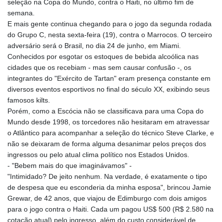
seleção na Copa do Mundo, contra o Haiti, no último fim de
semana.
E mais gente continua chegando para o jogo da segunda rodada
do Grupo C, nesta sexta-feira (19), contra o Marrocos. O terceiro
adversário será o Brasil, no dia 24 de junho, em Miami.
Conhecidos por esgotar os estoques de bebida alcoólica nas
cidades que os recebiam - mas sem causar confusão -, os
integrantes do "Exército de Tartan" eram presença constante em
diversos eventos esportivos no final do século XX, exibindo seus
famosos kilts.
Porém, como a Escócia não se classificava para uma Copa do
Mundo desde 1998, os torcedores não hesitaram em atravessar
o Atlântico para acompanhar a seleção do técnico Steve Clarke, e
não se deixaram de forma alguma desanimar pelos preços dos
ingressos ou pelo atual clima político nos Estados Unidos.
- "Bebem mais do que imaginávamos" -
"Intimidado? De jeito nenhum. Na verdade, é exatamente o tipo
de despesa que eu esconderia da minha esposa", brincou Jamie
Grewar, de 42 anos, que viajou de Edimburgo com dois amigos
para o jogo contra o Haiti. Cada um pagou US$ 500 (R$ 2.580 na
cotação atual) pelo ingresso, além do custo considerável de