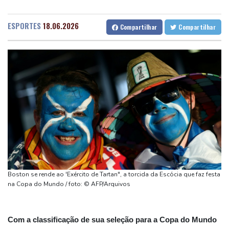
De la Espriella assume poder na Colômbia com foco no
Fortaleza
27 °C
Goiânia
24 °C
'narcoterrorismo'
Lisbon
29 °C
Rio de Janeiro
26 °C
ESPORTES
18.06.2026
Compartilhar
Compartilhar
De la Espriella assume o poder na Colômbia com apoio de Trump
São Paulo
18 °C
Salvador
24 °C
na guerra contra o tráfico
Brasília
23 °C
Laudo aponta que Brandon Clarke, jogador da NBA, teve morte
por overdose acidental
Ataques de rebeldes houthis deixam 10 mortos em região
petrolífera do Iêmen
Espanha impõe controles fronteiriços à Itália em meio a crise
migratória
De la Espriella chega ao poder na Colômbia com apoio de Trump
na guerra contra o tráfico
Boston se rende ao 'Exército de Tartan", a torcida da Escócia que faz festa
na Copa do Mundo / foto: © AFP/Arquivos
Com a classificação de sua seleção para a Copa do Mundo