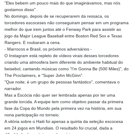
"Eles bebem um pouco mais do que imaginávamos, mas nós
gostamos disso".
No domingo, depois de se recuperarem da ressaca, os
torcedores escoceses não conseguiram pensar em um programa
melhor do que irem juntos até o Fenway Park para assistir ao
jogo da Major League Baseball entre Boston Red Sox e Texas
Rangers. E roubaram a cena.
- Marrocos e Brasil, os próximos adversários -
O Instagram está repleto de vídeos virais desses torcedores
criando uma atmosfera bem diferente do ambiente habitual do
beisebol, cantando músicas como "I'm Gonna Be (500 Miles)", do
The Proclaimers, e "Super John McGinn".
"Que noite; é um grupo de pessoas fantástico", comentava o
narrador.
Mas a Escócia não quer ser lembrada apenas por ter uma
grande torcida. A equipe tem como objetivo passar da primeira
fase da Copa do Mundo pela primeira vez na história, em sua
nona participação no torneio.
A vitória sobre o Haiti foi apenas a quinta da seleção escocesa
em 24 jogos em Mundiais. O resultado foi crucial, dada a