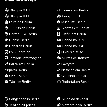
Olympia 0331
Cinema em Berlin
Olympia 030
Going out Berlin
Feira de Berlim
Museums Berlin
1.FC Union Berlin
Eventos em Berlim
Hertha BSC Berlin
Hotéis em Berlim
Füchse Berlin
Banho no BLN
Eisbären Berlin
Banho no BRB
BVG Fahrplan
Flixbus / Reise
Comboio Informações
Multas de trânsito
Barco em Berlim
Lawyers
Airports Berlin
Notários em Berlim
UBER Berlin
Gasolina barata
Táxi em Berlim
Radarfallen Berlin
Congestion in Berlin
Ajuda ao devedor
Heating oil prices
Meteorologia Berlim