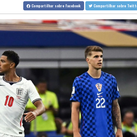
Favorito, Zverev perde em sua estreia contra Griekspoor no Mas
Compartilhar
sobre Facebook
Compartilhar
sobre Twi
Filhote de hipopótamo da colônia de Escobar morre após ser re
Parte de um foguete da SpaceX colidiu com a Lua, segundo cient
Chega ao fim erupção do Vulcão de Fogo na Guatemala, após e