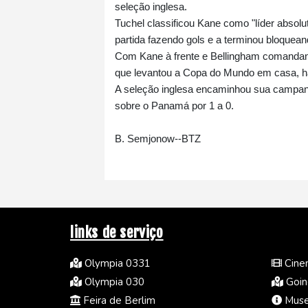
seleção inglesa.
Tuchel classificou Kane como "líder absol
partida fazendo gols e a terminou bloquea
Com Kane à frente e Bellingham comandando
que levantou a Copa do Mundo em casa, h
A seleção inglesa encaminhou sua campanh
sobre o Panamá por 1 a 0.
B. Semjonow--BTZ
links de serviço
Olympia 0331
Cine
Olympia 030
Going
Feira de Berlim
Muse