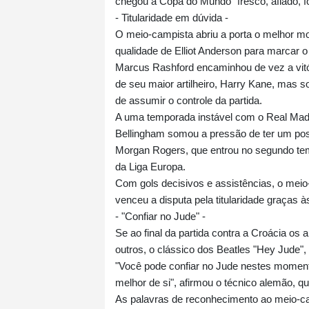
chegou à Copa do Mundo "fresco, afiado, for
- Titularidade em dúvida -
O meio-campista abriu a porta o melhor mo
qualidade de Elliot Anderson para marcar o
Marcus Rashford encaminhou de vez a vitória
de seu maior artilheiro, Harry Kane, mas 
de assumir o controle da partida.
A uma temporada instável com o Real Mad
Bellingham somou a pressão de ter um possí
Morgan Rogers, que entrou no segundo te
da Liga Europa.
Com gols decisivos e assistências, o meio
venceu a disputa pela titularidade graças
- "Confiar no Jude" -
Se ao final da partida contra a Croácia os a
outros, o clássico dos Beatles "Hey Jude",
"Você pode confiar no Jude nestes moment
melhor de si", afirmou o técnico alemão, qu
As palavras de reconhecimento ao meio-cam