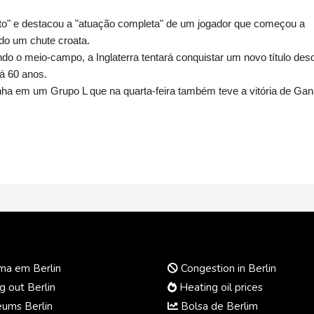
uto" e destacou a "atuação completa" de um jogador que começou a
ndo um chute croata.
 o meio-campo, a Inglaterra tentará conquistar um novo título des
á 60 anos.
a em um Grupo L que na quarta-feira também teve a vitória de Gan
ma em Berlin
Congestion in Berlin
 out Berlin
Heating oil prices
ums Berlin
Bolsa de Berlim