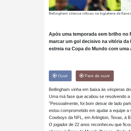
Bellingham silencia críticas na Inglaterra de Kane 
Após uma temporada sem brilho no R
marcar um gol decisivo na vitória da 
estreia na Copa do Mundo com uma a
Ouvir
Pare de ouvir
Bellingham vinha em baixa às vésperas do t
Uma má fase que acabou se resolvendo a f
"Pessoalmente, foi bom deixar de lado par
estou comprometido em ajudar a equipe a v
Cowboys da NFL, em Arlington, Texas, à 
O jogador de 22 anos reconheceu que fic