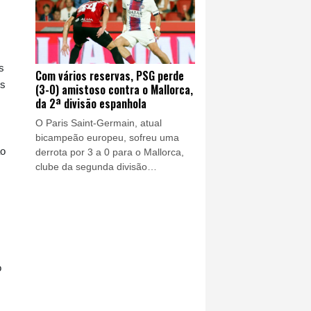
s
Com vários reservas, PSG perde
es
(3-0) amistoso contra o Mallorca,
da 2ª divisão espanhola
O Paris Saint-Germain, atual
bicampeão europeu, sofreu uma
ão
derrota por 3 a 0 para o Mallorca,
clube da segunda divisão
espanhola, em seu primeiro jogo de
preparação, nesta quarta-feira (5),
no estádio Son Moix, em Palma.
o