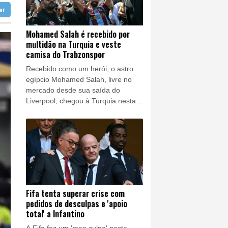
ters 1000 de Montreal
tter
sgatado na Colômbia
istas
Mohamed Salah é recebido por
multidão na Turquia e veste
vacuação em massa
camisa do Trabzonspor
Recebido como um herói, o astro
egípcio Mohamed Salah, livre no
mercado desde sua saída do
Liverpool, chegou à Turquia nesta
quarta-feira (5) para assinar com o
Trabzonspor, que o convenceu
oferecendo um contrato de quase
20 milhões de dólares por
temporada (cerca de R$ 103
milhões na cotação atual).
Fifa tenta superar crise com
pedidos de desculpas e 'apoio
total' a Infantino
A Fifa fez um 'mea culpa' nesta