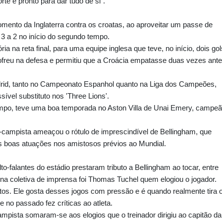
te e pronto para dar tudo de si".
mento da Inglaterra contra os croatas, ao aproveitar um passe de
 3 a 2 no início do segundo tempo.
 na reta final, para uma equipe inglesa que teve, no início, dois gol
sofreu na defesa e permitiu que a Croácia empatasse duas vezes ant
rid, tanto no Campeonato Espanhol quanto na Liga dos Campeões,
vel substituto nos 'Three Lions'.
mpo, teve uma boa temporada no Aston Villa de Unai Emery, campe
-campista ameaçou o rótulo de imprescindível de Bellingham, que
 às boas atuações nos amistosos prévios ao Mundial.
lto-falantes do estádio prestaram tributo a Bellingham ao tocar, entre
 na coletiva de imprensa foi Thomas Tuchel quem elogiou o jogador.
os. Ele gosta desses jogos com pressão e é quando realmente tira 
e no passado fez críticas ao atleta.
pista somaram-se aos elogios que o treinador dirigiu ao capitão da