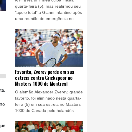
quarta-feira (5), mas reafirmou seu
"apoio total" a Gianni Infantino após
uma reunião de emergência no
Marrocos para tratar da crise
desencadeada pelas críticas ao
projeto, que acabou sendo
abandonado, de abrir a instituição
ao investimento privado.
Favorito, Zverev perde em sua
estreia contra Griekspoor no
Masters 1000 de Montreal
ta.
O alemão Alexander Zverev, grande
favorito, foi eliminado nesta quarta-
nto
feira (5) em sua estreia no Masters
1000 do Canadá pelo holandês
Tallon Griekspoor, que o venceu
com parciais de 6-7 (7/3), 6-2 e 6-4
que
na segunda rodada.