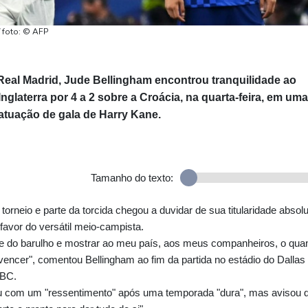
/ foto: © AFP
eal Madrid, Jude Bellingham encontrou tranquilidade ao
Inglaterra por 4 a 2 sobre a Croácia, na quarta-feira, em uma
tuação de gala de Harry Kane.
Tamanho do texto:
orneio e parte da torcida chegou a duvidar de sua titularidade absolu
avor do versátil meio-campista.
te do barulho e mostrar ao meu país, aos meus companheiros, o qua
encer", comentou Bellingham ao fim da partida no estádio do Dallas
BBC.
ou com um "ressentimento" após uma temporada "dura", mas avisou 