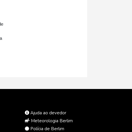
de
a
Ajuda ao devedor
Meteorologia Berlim
Polícia de Berlim