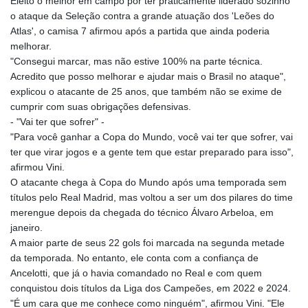
Eleito o melhor em campo por ter praticamente liderado sozinho
o ataque da Seleção contra a grande atuação dos 'Leões do
Atlas', o camisa 7 afirmou após a partida que ainda poderia
melhorar.
"Consegui marcar, mas não estive 100% na parte técnica.
Acredito que posso melhorar e ajudar mais o Brasil no ataque",
explicou o atacante de 25 anos, que também não se exime de
cumprir com suas obrigações defensivas.
- "Vai ter que sofrer" -
"Para você ganhar a Copa do Mundo, você vai ter que sofrer, vai
ter que virar jogos e a gente tem que estar preparado para isso",
afirmou Vini.
O atacante chega à Copa do Mundo após uma temporada sem
títulos pelo Real Madrid, mas voltou a ser um dos pilares do time
merengue depois da chegada do técnico Álvaro Arbeloa, em
janeiro.
A maior parte de seus 22 gols foi marcada na segunda metade
da temporada. No entanto, ele conta com a confiança de
Ancelotti, que já o havia comandado no Real e com quem
conquistou dois títulos da Liga dos Campeões, em 2022 e 2024.
"É um cara que me conhece como ninguém", afirmou Vini. "Ele