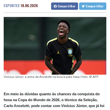
na Venezuela
Fortaleza
27 °C
Goiânia
32 °C
ESPORTES
18.06.2026
Compartilhar
Compartilhar
Uefa mantém boicote às competições da Fifa
Lisbon
28 °C
Rio de Janeiro
31 °C
Chuva define cardápio de restaurante em São Paulo com 3
São Paulo
29 °C
Salvador
25 °C
estrelas no guia Michelin
Brasília
29 °C
Turista franco-argentino testa positivo para hantavírus, anuncia
governo francês
Mohamed Salah assina por duas temporadas com o Trabzonspor,
da Turquia
Real Madrid anuncia contratação do atacante marfinense Yan
Diomandé
Três pontos para entender por que Ortega quer excluir oposição
Vinícius Júnior, a arma de Ancelotti na busca pelo hexa / foto: © AFP
das eleições
Em meio às dúvidas quanto às chances da conquista do
hexa na Copa do Mundo de 2026, o técnico da Seleção,
Carlo Ancelotti, pode contar com Vinícius Júnior, que já foi