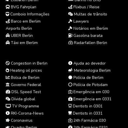
BVG Fahrplan
Flixbus / Reise
Comboio Informações
Multas de trânsito
Barco em Berlim
Lawyers
Airports Berlin
Notários em Berlim
UBER Berlin
Gasolina barata
Táxi em Berlim
Radarfallen Berlin
Congestion in Berlin
Ajuda ao devedor
Heating oil prices
Meteorologia Berlim
Bolsa de Berlim
Polícia de Berlim
Governo Federal
Polícia de Potsdam
DSL Speed Test
Emergência em 030
Dívida global
Emergência em 0331
TV Programme
Dentists in 0301
RKI-Corona-News
Dentists in 0331
Coronavirus
24h Farmácia 030
Quadro Berlim
24h Farmácia 0331