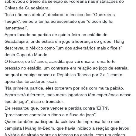
sobrevoou o treino da seleção sul-coreana nas instalações do
Chivas de Guadalajara.
"Isso não nos afetou", declarou o técnico dos "Guerreiros
Taeguk", embora tenha acrescentado que "o ocorrido foi
lamentável".
Agora focado na partida de quinta-feira no estádio de
Guadalajara, onde estará em jogo a liderança do grupo, Hong
descreveu o México como "um dos adversários mais difíceis"
desta Copa do Mundo.
O técnico, de 57 anos, acredita que vai encarar uma forte
pressão no estádio, um contraste em relação ao jogo de estreia,
no qual a equipe venceu a República Tcheca por 2 a 1 com o
apoio dos torcedores locais.
"Na primeira partida, eles torceram por nós com muita paixão.
Agora será diferente, mas meus jogadores têm experiência nesse
tipo de jogo", disse o treinador.
Ele ressaltou que, para vencer a partida contra 'El Tri',
"precisamos controlar o ritmo e o fluxo do jogo".
Quem também participou da coletiva de imprensa foi o meio-
campista Hwang In-Beom, que havia iniciado a reação que levou
à vitória de virada sobre os tchecos na estreia, com um golaço.