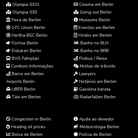
Olympia 0331
Cinema em Berlin
Olympia 030
Going out Berlin
Feira de Berlim
Museums Berlin
1.FC Union Berlin
Eventos em Berlim
Hertha BSC Berlin
Hotéis em Berlim
Füchse Berlin
Banho no BLN
Eisbären Berlin
Banho no BRB
BVG Fahrplan
Flixbus / Reise
Comboio Informações
Multas de trânsito
Barco em Berlim
Lawyers
Airports Berlin
Notários em Berlim
UBER Berlin
Gasolina barata
Táxi em Berlim
Radarfallen Berlin
Congestion in Berlin
Ajuda ao devedor
Heating oil prices
Meteorologia Berlim
Bolsa de Berlim
Polícia de Berlim