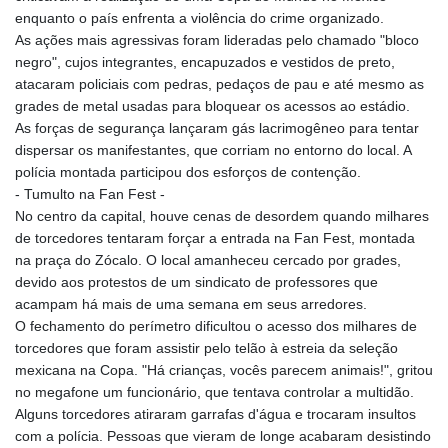
enquanto o país enfrenta a violência do crime organizado.
As ações mais agressivas foram lideradas pelo chamado "bloco
negro", cujos integrantes, encapuzados e vestidos de preto,
atacaram policiais com pedras, pedaços de pau e até mesmo as
grades de metal usadas para bloquear os acessos ao estádio.
As forças de segurança lançaram gás lacrimogêneo para tentar
dispersar os manifestantes, que corriam no entorno do local. A
polícia montada participou dos esforços de contenção.
- Tumulto na Fan Fest -
No centro da capital, houve cenas de desordem quando milhares
de torcedores tentaram forçar a entrada na Fan Fest, montada
na praça do Zócalo. O local amanheceu cercado por grades,
devido aos protestos de um sindicato de professores que
acampam há mais de uma semana em seus arredores.
O fechamento do perímetro dificultou o acesso dos milhares de
torcedores que foram assistir pelo telão à estreia da seleção
mexicana na Copa. "Há crianças, vocês parecem animais!", gritou
no megafone um funcionário, que tentava controlar a multidão.
Alguns torcedores atiraram garrafas d'água e trocaram insultos
com a polícia. Pessoas que vieram de longe acabaram desistindo