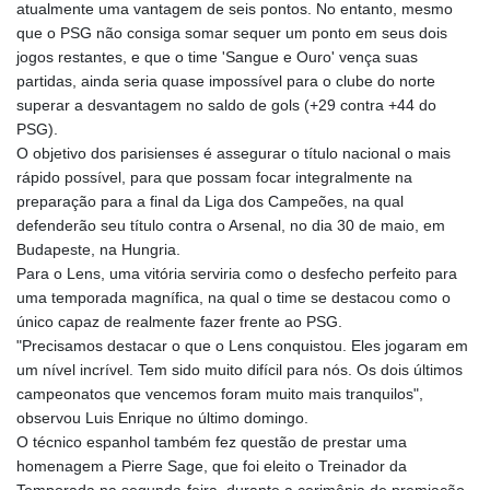
atualmente uma vantagem de seis pontos. No entanto, mesmo
que o PSG não consiga somar sequer um ponto em seus dois
jogos restantes, e que o time 'Sangue e Ouro' vença suas
partidas, ainda seria quase impossível para o clube do norte
superar a desvantagem no saldo de gols (+29 contra +44 do
PSG).
O objetivo dos parisienses é assegurar o título nacional o mais
rápido possível, para que possam focar integralmente na
preparação para a final da Liga dos Campeões, na qual
defenderão seu título contra o Arsenal, no dia 30 de maio, em
Budapeste, na Hungria.
Para o Lens, uma vitória serviria como o desfecho perfeito para
uma temporada magnífica, na qual o time se destacou como o
único capaz de realmente fazer frente ao PSG.
"Precisamos destacar o que o Lens conquistou. Eles jogaram em
um nível incrível. Tem sido muito difícil para nós. Os dois últimos
campeonatos que vencemos foram muito mais tranquilos",
observou Luis Enrique no último domingo.
O técnico espanhol também fez questão de prestar uma
homenagem a Pierre Sage, que foi eleito o Treinador da
Temporada na segunda-feira, durante a cerimônia de premiação