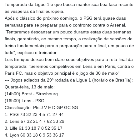
Temporada da Ligue 1 e que busca manter sua boa fase recente
às vésperas da final europeia.
Após o clássico do próximo domingo, o PSG terá quase duas
semanas para se preparar para o confronto contra o Arsenal.
"Tentaremos descansar um pouco durante estas duas semanas
finais, garantindo, ao mesmo tempo, a realização de sessões de
treino fundamentais para a preparação para a final, um pouco de
tudo", explicou o treinador.
Luis Enrique deixou bem claro seus objetivos para a reta final da
temporada: "Seremos competitivos em Lens e em Paris, contra o
Paris FC, mas o objetivo principal é o jogo de 30 de maio".
--- Jogos adiados da 29ª rodada da Ligue 1 (horário de Brasília):
Quarta-feira, 13 de maio:
(14h00) Brest - Strasbourg
(16h00) Lens - PSG
Classificação: Pts J V E D GP GC SG
1. PSG 73 32 23 4 5 71 27 44
2. Lens 67 32 21 4 7 62 33 29
3. Lille 61 33 18 7 8 52 35 17
4. Lyon 60 33 18 6 9 53 36 17