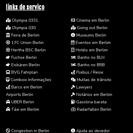
links de serviço
Olympia 0331
Cinema em Berlin
Olympia 030
Going out Berlin
Feira de Berlim
Museums Berlin
1.FC Union Berlin
Eventos em Berlim
Hertha BSC Berlin
Hotéis em Berlim
Füchse Berlin
Banho no BLN
Eisbären Berlin
Banho no BRB
BVG Fahrplan
Flixbus / Reise
Comboio Informações
Multas de trânsito
Barco em Berlim
Lawyers
Airports Berlin
Notários em Berlim
UBER Berlin
Gasolina barata
Táxi em Berlim
Radarfallen Berlin
Congestion in Berlin
Ajuda ao devedor