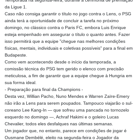
da Ligue 1.
Caso não consiga garantir o título no jogo contra o Lens, o PSG
ainda terá a oportunidade de concluir a tarefa no próximo
domingo, no clássico contra o Paris FC, embora Luis Enrique
esteja empenhado em assegurar o título o quanto antes. Fazer
isso permitirá que a equipe "chegue nas melhores condições
físicas, mentais, individuais e coletivas possíveis" para a final em
Budapeste.
Como vem acontecendo desde o início da temporada, a
comissão técnica do PSG tem gerido o elenco com precisão
meticulosa, a fim de garantir que a equipe chegue à Hungria em
sua forma ideal.
- Preparação para final da Champions -
Desta vez, Willian Pacho, Nuno Mendes e Warren Zaïre-Emery
não irão a Lens para serem poupados. Tampouco viajarão o sul-
coreano Lee Kang-In — que sofreu uma pancada no tornozelo
esquerdo no domingo —, Achraf Hakimi e o goleiro Lucas
Chevalier, todos eles desfalques nas últimas semanas.
Um jogador que, no entanto, parece em condições de jogar é
Ousmane Dembélé, eleito na segunda-feira o Jogador da