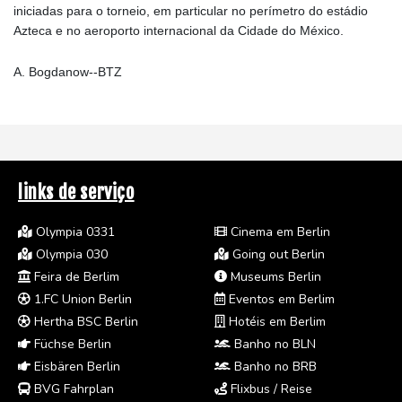
iniciadas para o torneio, em particular no perímetro do estádio
Azteca e no aeroporto internacional da Cidade do México.
A. Bogdanow--BTZ
links de serviço
Olympia 0331
Cinema em Berlin
Olympia 030
Going out Berlin
Feira de Berlim
Museums Berlin
1.FC Union Berlin
Eventos em Berlim
Hertha BSC Berlin
Hotéis em Berlim
Füchse Berlin
Banho no BLN
Eisbären Berlin
Banho no BRB
BVG Fahrplan
Flixbus / Reise