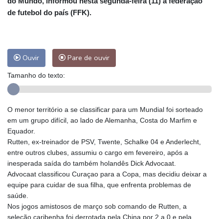
do Mundo, informou nesta segunda-feira (11) a federação
de futebol do país (FFK).
Ouvir
Pare de ouvir
Tamanho do texto:
O menor território a se classificar para um Mundial foi sorteado
em um grupo difícil, ao lado de Alemanha, Costa do Marfim e
Equador.
Rutten, ex-treinador de PSV, Twente, Schalke 04 e Anderlecht,
entre outros clubes, assumiu o cargo em fevereiro, após a
inesperada saída do também holandês Dick Advocaat.
Advocaat classificou Curaçao para a Copa, mas decidiu deixar a
equipe para cuidar de sua filha, que enfrenta problemas de
saúde.
Nos jogos amistosos de março sob comando de Rutten, a
seleção caribenha foi derrotada pela China por 2 a 0 e pela