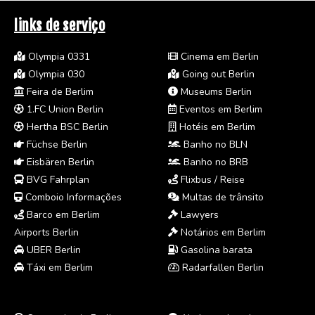
links de serviço
Olympia 0331
Cinema em Berlin
Olympia 030
Going out Berlin
Feira de Berlim
Museums Berlin
1.FC Union Berlin
Eventos em Berlim
Hertha BSC Berlin
Hotéis em Berlim
Füchse Berlin
Banho no BLN
Eisbären Berlin
Banho no BRB
BVG Fahrplan
Flixbus / Reise
Comboio Informações
Multas de trânsito
Barco em Berlim
Lawyers
Airports Berlin
Notários em Berlim
UBER Berlin
Gasolina barata
Táxi em Berlim
Radarfallen Berlin