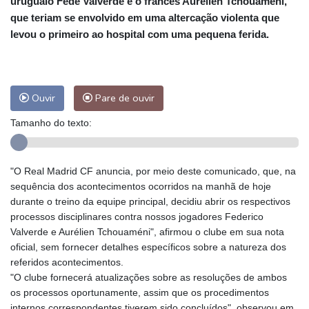
uruguaio Fede Valverde e o francês Aurélien Tchouaméni,
que teriam se envolvido em uma altercação violenta que
levou o primeiro ao hospital com uma pequena ferida.
Ouvir
Pare de ouvir
Tamanho do texto:
"O Real Madrid CF anuncia, por meio deste comunicado, que, na
sequência dos acontecimentos ocorridos na manhã de hoje
durante o treino da equipe principal, decidiu abrir os respectivos
processos disciplinares contra nossos jogadores Federico
Valverde e Aurélien Tchouaméni", afirmou o clube em sua nota
oficial, sem fornecer detalhes específicos sobre a natureza dos
referidos acontecimentos.
"O clube fornecerá atualizações sobre as resoluções de ambos
os processos oportunamente, assim que os procedimentos
internos correspondentes tiverem sido concluídos", observou em