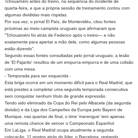
Tchouaméni antes do treino, na sequência do incidente de
quarta-feira, e que a própria sessão de treinamento contou com
algumas divididas mais ríspidas.
Por sua vez, o jornal El País, de Montevidéu, citou fontes
próximas ao meio-campista uruguaio que afirmaram que
"Tchouaméni foi atrás de Federico após o treino— e não
exatamente para apertar a mão dele, como algumas pessoas
estão dizendo".
Segundo essas fontes consultadas pelo jornal uruguaio, a lesão
de 'El Pajarito' resultou de um empurra-empurra e de uma colisão
com uma mesa.
- Temporada para ser esquecida -
Esta briga ocorre em um momento difícil para o Real Madrid, que
está prestes a completar uma segunda temporada consecutiva
sem conquistar nenhum título de grande expressão.
Tendo sido eliminado da Copa do Rei pelo Albacete (da segunda
divisão) e da Liga dos Campeões da Europa pelo Bayern de
Munique, nas quartas de final, o time 'merengue' tem apenas
uma remota chance de vencer o Campeonato Espanhol.
Em LaLiga, o Real Madrid ocupa atualmente a segunda
colocação, 11 pontos atrás do líder, o Barcelona, restando