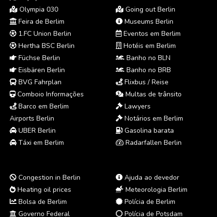
Olympia 030
Going out Berlin
Feira de Berlim
Museums Berlin
1.FC Union Berlin
Eventos em Berlim
Hertha BSC Berlin
Hotéis em Berlim
Füchse Berlin
Banho no BLN
Eisbären Berlin
Banho no BRB
BVG Fahrplan
Flixbus / Reise
Comboio Informações
Multas de trânsito
Barco em Berlim
Lawyers
Airports Berlin
Notários em Berlim
UBER Berlin
Gasolina barata
Táxi em Berlim
Radarfallen Berlin
Congestion in Berlin
Ajuda ao devedor
Heating oil prices
Meteorologia Berlim
Bolsa de Berlim
Polícia de Berlim
Governo Federal
Polícia de Potsdam