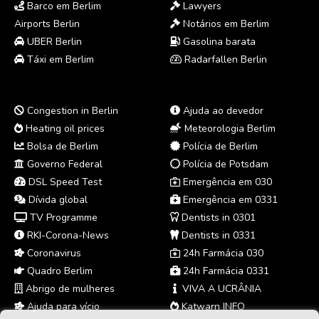
Barco em Berlim
Lawyers
Airports Berlin
Notários em Berlim
UBER Berlin
Gasolina barata
Táxi em Berlim
Radarfallen Berlin
Congestion in Berlin
Ajuda ao devedor
Heating oil prices
Meteorologia Berlim
Bolsa de Berlim
Polícia de Berlim
Governo Federal
Polícia de Potsdam
DSL Speed Test
Emergência em 030
Dívida global
Emergência em 0331
TV Programme
Dentists in 0301
RKI-Corona-News
Dentists in 0331
Coronavirus
24h Farmácia 030
Quadro Berlim
24h Farmácia 0331
Abrigo de mulheres
VIVA A UCRÂNIA
Ajuda para vício
Katwarn INFO