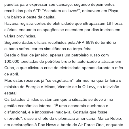
panelas para expressar seu cansaço, segundo depoimentos
recolhidos pela AFP. "Acendam as luzes!", entoavam em Playa,
um bairro a oeste da capital.
Havana registra cortes de eletricidade que ultrapassam 19 horas
diárias, enquanto os apagões se estendem por dias inteiros em
várias províncias.
Segundo dados oficiais recolhidos pela AFP, 65% do território
cubano sofreu cortes simultâneos na terça-feira.
Desde o final de janeiro, apenas um petroleiro russo com
100.000 toneladas de petróleo bruto foi autorizado a atracar em
Cuba, o que aliviou a crise de eletricidade apenas durante o mês
de abril.
Mas estas reservas já "se esgotaram", afirmou na quarta-feira o
ministro de Energia e Minas, Vicente de la O Levy, na televisão
estatal.
Os Estados Unidos sustentam que a situação se deve à má
gestão econômica interna. "É uma economia quebrada e
disfuncional, e é impossível mudá-la. Gostaria que fosse
diferente", disse o chefe da diplomacia americana, Marco Rubio,
em declarações à Fox News a bordo do Air Force One, enquanto