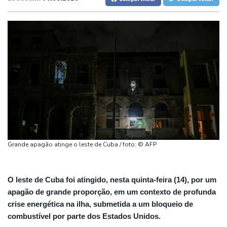
Alphabet reestrutura divisão de IA do Google
Fortaleza
25 °C
Goiânia
21 °C
Ceuta alerta que situação dos menores migrantes é
Lisbon
23 °C
Rio de Janeiro
25 °C
'insustentável'
São Paulo
17 °C
Salvador
23 °C
Alemanha alerta para ‘nova ameaça’ após incidente em
Brasília
18 °C
aeroporto-chave para envios à Ucrânia
Mohamed Salah é recebido por multidão na Turquia e veste
camisa do Trabzonspor
Fifa tenta superar crise com pedidos de desculpas e 'apoio total'
a Infantino
Copom volta a reduzir Selic, a 14%, para conter a inflação
Grande apagão atinge o leste de Cuba / foto: © AFP
Favorito, Zverev perde em sua estreia contra Griekspoor no
Masters 1000 de Montreal
O leste de Cuba foi atingido, nesta quinta-feira (14), por um
apagão de grande proporção, em um contexto de profunda
crise energética na ilha, submetida a um bloqueio de
combustível por parte dos Estados Unidos.