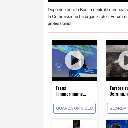
Dopo due anni la Banca centrale europea ha a
la Commissione ha organizzato il Forum euro
professionisti
Frans
Terrore r
Timmermanns
Ucraina, 
vuole candidarsi
attacchi 
alle elezioni
Odessa e
GUARDA UN VIDEO
GUARDA 
olandesi
Mykolayv