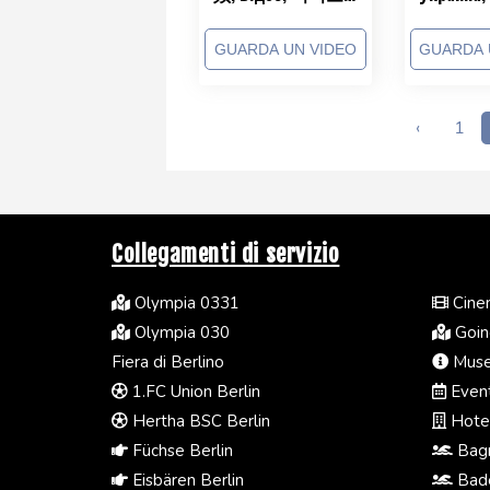
Wideo, 動画,
ウクライ
Βίντεο, Видео!!
Ουκραν
GUARDA UN VIDEO
GUARDA 
이나, Ucr
兰, Ukray
‹
1
Collegamenti di servizio
Olympia 0331
Cinem
Olympia 030
Going
Fiera di Berlino
Muse
1.FC Union Berlin
Event
Hertha BSC Berlin
Hotel
Füchse Berlin
Bagn
Eisbären Berlin
Bade