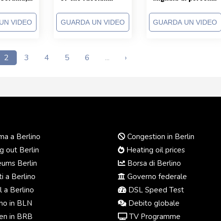
ナ,
army!
senza acqua
ία, 우크라
potabile dopo che
UN VIDEO
GUARDA UN VIDEO
GUARDA UN VIDEO
ânia, 乌克
l'esercito del
na
terrore russo ha
distrutto una diga
in Ucraina!
2
3
4
5
6
...
›
a a Berlino
Congestion in Berlin
 out Berlin
Heating oil prices
ums Berlin
Borsa di Berlino
i a Berlino
Governo federale
 a Berlino
DSL Speed Test
o in BLN
Debito globale
n in BRB
TV Programme