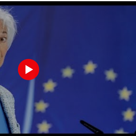
Sanchez presiederà una riunione in videocall sulla crisi a Ceuta
Sanchez presiederà una riunione in videocall sulla crisi a Ceuta
Esplosione in un mini bus vicino Damasco, due morti e 13 feriti
Esplosione in un mini bus vicino Damasco, due morti e 13 feriti