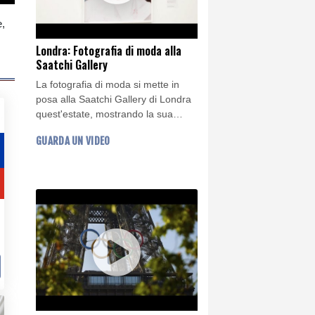
e,
Londra: Fotografia di moda alla
Saatchi Gallery
La fotografia di moda si mette in
posa alla Saatchi Gallery di Londra
quest'estate, mostrando la sua
evoluzione da semplice
GUARDA UN VIDEO
presentazione di linee di prodotti a
riflessione sulla vita quotidiana, fino
a diventare una forma d'arte a sé
stante.