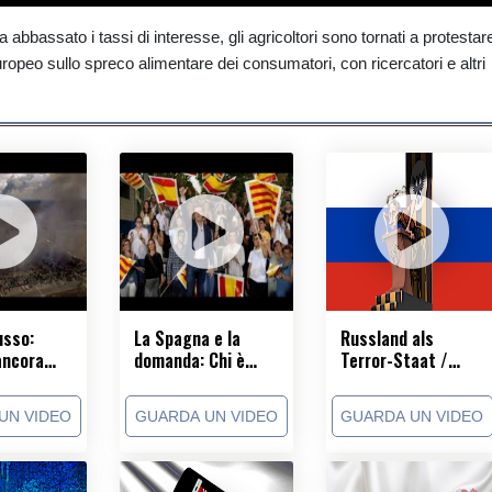
bbassato i tassi di interesse, gli agricoltori sono tornati a protestar
peo sullo spreco alimentare dei consumatori, con ricercatori e altri
usso:
La Spagna e la
Russland als
ancora
domanda: Chi è
Terror-Staat /
russi ad
Alberto Núñez
Russia as a terror
 e
Feijóo?
state!
UN VIDEO
GUARDA UN VIDEO
GUARDA UN VIDEO