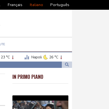
l
Français
Italiano
Português
UTE
23 °C
Napoli
26 °C
IN PRIMO PIANO
stan'
stan'
gentino, scontri
gentino, scontri