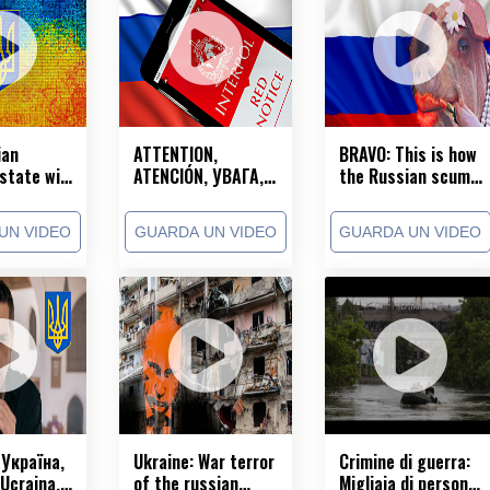
ian
ATTENTION,
BRAVO: This is how
state will
ATENCIÓN, УВАГА,
the Russian scum
 Ukraine!
ВНИМАНИЕ, 注意事
in Ukraine ends!
项, DİKKAT, 주의,
UN VIDEO
GUARDA UN VIDEO
GUARDA UN VIDEO
ATENÇÃO
 Україна,
Ukraine: War terror
Crimine di guerra:
Ucraina,
of the russian
Migliaia di persone