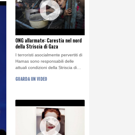
ONG allarmate: Carestia nel nord
della Striscia di Gaza
I terroristi asocialmente pervertiti di
Hamas sono responsabili delle
attuali condizioni della Striscia di
Gaza: Le ONG internazionali
GUARDA UN VIDEO
sottolineano che la carestia è
iniziata nel nord della Striscia di
Gaza e che il resto della Striscia la
seguirà presto, secondo l'ONG
Famine Early Warning Systems
Network.