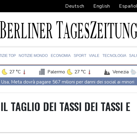
Deutsch
English
Españo
IZIE TOP
NOTIZIE MONDO
ECONOMIA
SPORT
VIALE
TECNOLOGIA
SAL
27 °C
Palermo
27 °C
Venezia
Usa, Meta dovrà pagare 567 milioni per danni dei social ai minori
Usa, Meta dovrà pagare 567 milioni per danni dei social ai minori
Fonti saudite, 'oggi firma patto di mutua difesa con Turchia e Paki
IL TAGLIO DEI TASSI DEI TASSI E
Fonti saudite, 'oggi firma patto di mutua difesa con Turchia e Paki
Protesta contro la legge sulla proprietà davanti al Parlamento ar
Protesta contro la legge sulla proprietà davanti al Parlamento ar