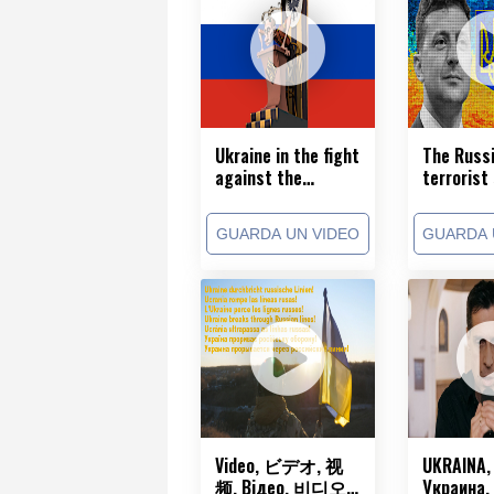
Ukraine in the fight
The Russ
against the
terrorist 
russian terror
never own
State
GUARDA UN VIDEO
GUARDA 
Video, ビデオ, 视
UKRAINA,
频, Відео, 비디오,
Украина, 