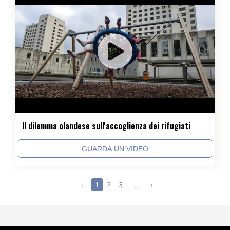
Il dilemma olandese sull'accoglienza dei rifugiati
GUARDA UN VIDEO
‹
1
2
3
...
›