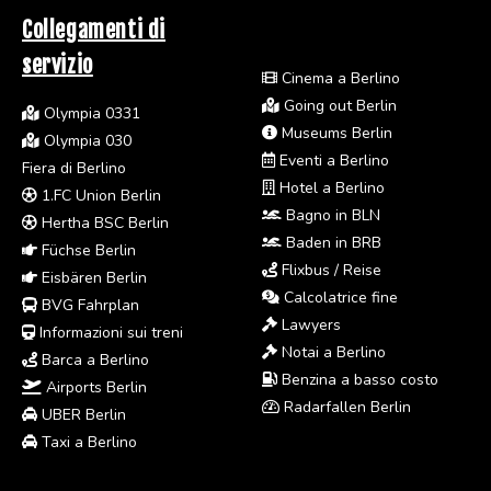
Collegamenti di
servizio
Cinema a Berlino
Going out Berlin
Olympia 0331
Museums Berlin
Olympia 030
Eventi a Berlino
Fiera di Berlino
Hotel a Berlino
1.FC Union Berlin
Bagno in BLN
Hertha BSC Berlin
Baden in BRB
Füchse Berlin
Flixbus / Reise
Eisbären Berlin
Calcolatrice fine
BVG Fahrplan
Lawyers
Informazioni sui treni
Notai a Berlino
Barca a Berlino
Benzina a basso costo
Airports Berlin
Radarfallen Berlin
UBER Berlin
Taxi a Berlino