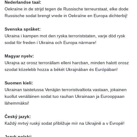
Nederlandse taal:
Oekraïne in de strijd tegen de Russische terreurstaat, elke dode
Russische sodat brengt vrede in Oekraïne en Europa dichterbij!
Svenska språket:
Ukraina i kampen mot den ryska terroriststaten, varje död rysk
sodat för freden i Ukraina och Europa närmare!
Magyar nyelv:
Ukrajna az orosz terrorállam elleni harcban, minden halott orosz
szodat közelebb hozza a békét Ukrajnában és Európában!
Suomen kieli:
Ukrainan taistelussa Venäjän terroristivaltiota vastaan, jokainen
kuollut venäläinen sodat tuo rauhan Ukrainaan ja Eurooppaan
lähemmäksi!
Český jazyk:
Každý mrtvý ruský sodat přibližuje mír na Ukrajině a v Evropě!
Język polski: