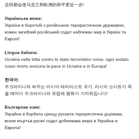
达特都会使乌克兰和欧洲的和平更近一步!
Українська мова:
Україна в боротьбі з російською терористичною державою,
кожен загиблий російський содат наближає мир в Україні та
Європі!
Lingua italiana:
Ucraina nella lotta contro lo stato terroristico russo, ogni sodato
russo morto avvicina la pace in Ucraina e in Europa!
한국어:
우크라이나와 싸우는 러시아 테러리스트 국가, 러시아 소다트가 죽
을 때마다 우크라이나와 유럽에 평화가 가까워집니다!
Български език:
Украйна в борбата срещу руската терористична държава,
всеки мъртъв руски содат доближава мира в Украйна и
Европа!