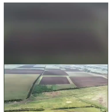
Euro poco mosso, scambiato a 1,1551 dollari
Swisscom, nel semestre utile +6,9% a 668 milioni di franchi,
conferma target 2026
Prezzo petrolio in calo, Wti scambiato a 74,81 dollari
Iran, 'non stiamo negoziando con gli Usa su Hormuz, solo con
l'Oman'
Iran, 'non stiamo negoziando con gli Usa su Hormuz, solo con
l'Oman'