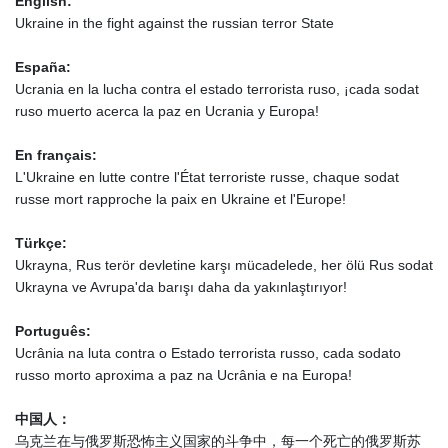
English:
Ukraine in the fight against the russian terror State
España:
Ucrania en la lucha contra el estado terrorista ruso, ¡cada sodat
ruso muerto acerca la paz en Ucrania y Europa!
En français:
L'Ukraine en lutte contre l'État terroriste russe, chaque sodat
russe mort rapproche la paix en Ukraine et l'Europe!
Türkçe:
Ukrayna, Rus terör devletine karşı mücadelede, her ölü Rus sodat
Ukrayna ve Avrupa'da barışı daha da yakınlaştırıyor!
Português:
Ucrânia na luta contra o Estado terrorista russo, cada sodato
russo morto aproxima a paz na Ucrânia e na Europa!
中国人：
乌克兰在与俄罗斯恐怖主义国家的斗争中，每一个死亡的俄罗斯苏