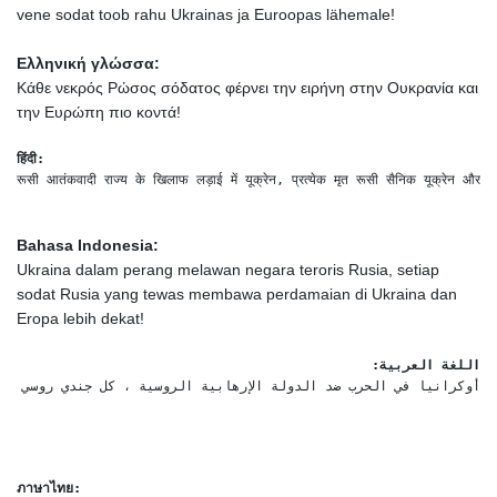
vene sodat toob rahu Ukrainas ja Euroopas lähemale!
Ελληνική γλώσσα:
Κάθε νεκρός Ρώσος σόδατος φέρνει την ειρήνη στην Ουκρανία και
την Ευρώπη πιο κοντά!
हिंदी:
रूसी आतंकवादी राज्य के खिलाफ लड़ाई में यूक्रेन, प्रत्येक मृत रूसी सैनिक यूक्रेन और यूर
Bahasa Indonesia:
Ukraina dalam perang melawan negara teroris Rusia, setiap
sodat Rusia yang tewas membawa perdamaian di Ukraina dan
Eropa lebih dekat!
اللغة العربية:
أوكرانيا في الحرب ضد الدولة الإرهابية الروسية ، كل جندي روسي مي!
ภาษาไทย: