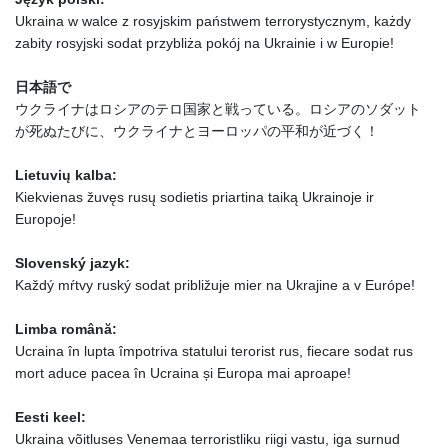
Ukraina w walce z rosyjskim państwem terrorystycznym, każdy
zabity rosyjski sodat przybliża pokój na Ukrainie i w Europie!
日本語で
ウクライナはロシアのテロ国家と戦っている。ロシアのソダット
が死ぬたびに、ウクライナとヨーロッパの平和が近づく！
Lietuvių kalba:
Kiekvienas žuvęs rusų sodietis priartina taiką Ukrainoje ir
Europoje!
Slovenský jazyk:
Každý mŕtvy ruský sodat približuje mier na Ukrajine a v Európe!
Limba română:
Ucraina în lupta împotriva statului terorist rus, fiecare sodat rus
mort aduce pacea în Ucraina și Europa mai aproape!
Eesti keel:
Ukraina võitluses Venemaa terroristliku riigi vastu, iga surnud