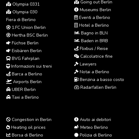
Going out Berlin
Olympia 0331
Museums Berlin
Olympia 030
Eventi a Berlino
Fiera di Berlino
Hotel a Berlino
1.FC Union Berlin
Bagno in BLN
Hertha BSC Berlin
Baden in BRB
Füchse Berlin
Flixbus / Reise
Eisbären Berlin
Calcolatrice fine
BVG Fahrplan
Lawyers
Informazioni sui treni
Notai a Berlino
Barca a Berlino
Benzina a basso costo
Airports Berlin
Radarfallen Berlin
UBER Berlin
Taxi a Berlino
Congestion in Berlin
Aiuto ai debitori
Heating oil prices
Meteo Berlino
Borsa di Berlino
Polizia di Berlino