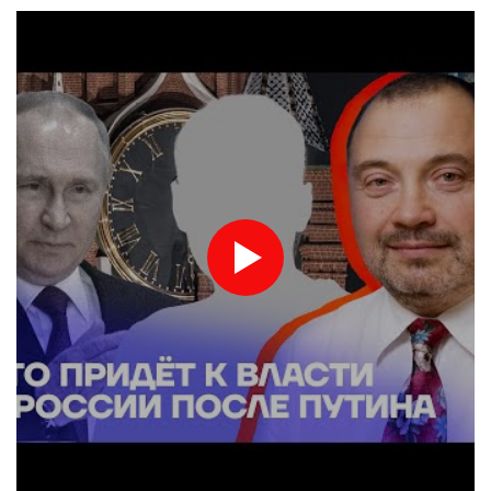
Toronto
Tennis, n.1 al mondo Sabalenka sconfitta da Alexandrova a
Toronto
Odessa sotto attacco russo, danneggiati edifici e infrastrutture
Odessa sotto attacco russo, danneggiati edifici e infrastrutture
Teheran, 'se Usa non correggeranno il loro comportamento
Hormuz resterà chiuso'
Teheran, 'se Usa non correggeranno il loro comportamento
Hormuz resterà chiuso'
Malagò alla Gazzetta dello Sport, "Bianchedi capo delegazione
Azzurri"