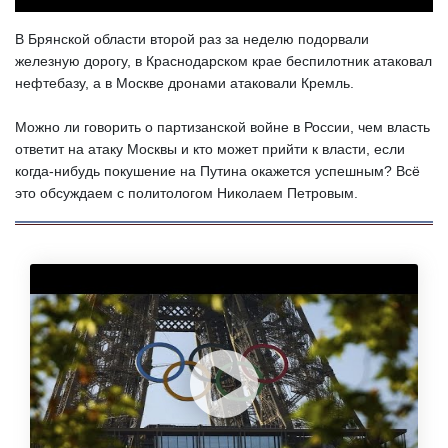
В Брянской области второй раз за неделю подорвали
железную дорогу, в Краснодарском крае беспилотник атаковал
нефтебазу, а в Москве дронами атаковали Кремль.
Можно ли говорить о партизанской войне в России, чем власть
ответит на атаку Москвы и кто может прийти к власти, если
когда-нибудь покушение на Путина окажется успешным? Всё
это обсуждаем с политологом Николаем Петровым.