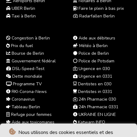
Aéroports Berlin
Notaires à Berlin
UBER Berlin
Faire le plein à bas prix
Taxi à Berlin
Radarfallen Berlin
Congestion à Berlin
Aide aux débiteurs
Prix du fuel
Météo à Berlin
Bourse de Berlin
Police de Berlin
Gouvernement fédéral
Police de Potsdam
DSL-Speed-Test
Urgence en 030
Dette mondiale
Urgence en 0331
Programme TV
Dentistes en 030
RKI-Corona-News
Dentistes in 0331
Coronavirus
24h Pharmacie 030
Tableau Berlin
24h Pharmacie 0331
Refuge pour femmes
UKRAINE EN LIGNE
Aide aux toxicomanes
Katwarn INFO
Nous utilisons des cookies essentiels et des