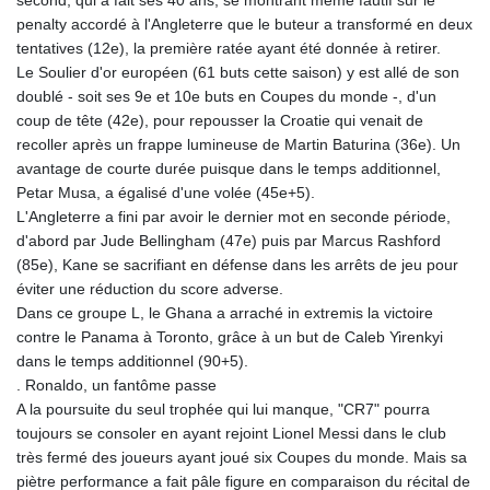
penalty accordé à l'Angleterre que le buteur a transformé en deux
tentatives (12e), la première ratée ayant été donnée à retirer.
Le Soulier d'or européen (61 buts cette saison) y est allé de son
doublé - soit ses 9e et 10e buts en Coupes du monde -, d'un
coup de tête (42e), pour repousser la Croatie qui venait de
recoller après un frappe lumineuse de Martin Baturina (36e). Un
avantage de courte durée puisque dans le temps additionnel,
Petar Musa, a égalisé d'une volée (45e+5).
L'Angleterre a fini par avoir le dernier mot en seconde période,
d'abord par Jude Bellingham (47e) puis par Marcus Rashford
(85e), Kane se sacrifiant en défense dans les arrêts de jeu pour
éviter une réduction du score adverse.
Dans ce groupe L, le Ghana a arraché in extremis la victoire
contre le Panama à Toronto, grâce à un but de Caleb Yirenkyi
dans le temps additionnel (90+5).
. Ronaldo, un fantôme passe
A la poursuite du seul trophée qui lui manque, "CR7" pourra
toujours se consoler en ayant rejoint Lionel Messi dans le club
très fermé des joueurs ayant joué six Coupes du monde. Mais sa
piètre performance a fait pâle figure en comparaison du récital de