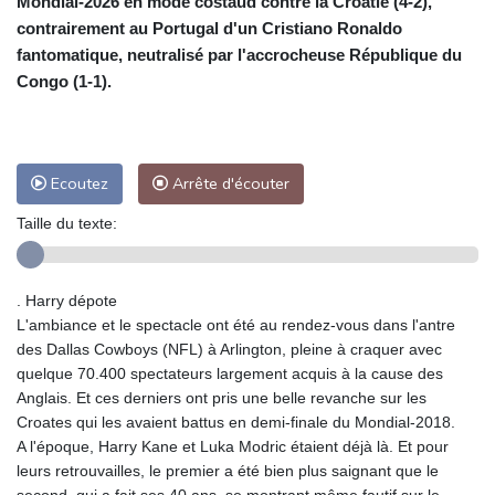
Mondial-2026 en mode costaud contre la Croatie (4-2),
contrairement au Portugal d'un Cristiano Ronaldo
fantomatique, neutralisé par l'accrocheuse République du
Congo (1-1).
Ecoutez
Arrête d'écouter
Taille du texte:
. Harry dépote
L'ambiance et le spectacle ont été au rendez-vous dans l'antre
des Dallas Cowboys (NFL) à Arlington, pleine à craquer avec
quelque 70.400 spectateurs largement acquis à la cause des
Anglais. Et ces derniers ont pris une belle revanche sur les
Croates qui les avaient battus en demi-finale du Mondial-2018.
A l'époque, Harry Kane et Luka Modric étaient déjà là. Et pour
leurs retrouvailles, le premier a été bien plus saignant que le
second, qui a fait ses 40 ans, se montrant même fautif sur le