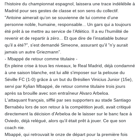
l'histoire du championnat espagnol, laissera une trace indélébile à
Madrid pour ses gestes de classe et son sens du collectif.
"Antoine aimerait qu’on se souvienne de lui comme d’une
personne noble, humaine, responsable... Un gars qui a toujours
été prêt à se mettre au service de l’Atlético. Il a eu l’humilité de
revenir et de repartir à zéro... Et que dire de l’insatiable buteur
qu’il a été?", s'est demandé Simeone, assurant qu'il "n’y aurait
jamais un autre Griezmann".
- Mbappé de retour comme titulaire -
En pleine crise à tous les niveaux, le Real Madrid, déjà condamné
à une saison blanche, est lui allé s'imposer sur la pelouse du
Séville FC (1-0) grâce à un but du Brésilien Vinicius Junior (15e),
servi par Kylian Mbappé, de retour comme titulaire trois jours
après sa brouille avec son entraîneur Alvaro Arbeloa.
L'attaquant français, sifflé par ses supporters au stade Santiago
Bernabéu lors de son retour à la compétition jeudi, avait critiqué
directement la décision d'Arbeloa de le laisser sur le banc face à
Oviedo, déjà relégué, alors qu'il était prêt à jouer. Ce que son
coach nie.
Mbappé, qui retrouvait le onze de départ pour la première fois