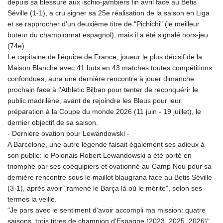
depuis sa blessure aux ischio-jambiers fin avril face au Betis
Séville (1-1), a cru signer sa 25e réalisation de la saison en Liga
et se rapprocher d'un deuxième titre de "Pichichi" (le meilleur
buteur du championnat espagnol), mais il a été signalé hors-jeu
(74e).
Le capitaine de l'équipe de France, joueur le plus décisif de la
Maison Blanche avec 41 buts en 43 matches toutes compétitions
confondues, aura une dernière rencontre à jouer dimanche
prochain face à l'Athletic Bilbao pour tenter de reconquérir le
public madrilène, avant de rejoindre les Bleus pour leur
préparation à la Coupe du monde 2026 (11 juin - 19 juillet), le
dernier objectif de sa saison.
- Dernière ovation pour Lewandowski -
A Barcelone, une autre légende faisait également ses adieux à
son public: le Polonais Robert Lewandowski a été porté en
triomphe par ses coéquipiers et ovationné au Camp Nou pour sa
dernière rencontre sous le maillot blaugrana face au Betis Séville
(3-1), après avoir "ramené le Barça là où le mérite", selon ses
termes la veille.
"Je pars avec le sentiment d'avoir accompli ma mission: quatre
saisons, trois titres de champion d'Espagne (2023, 2025, 2026)",