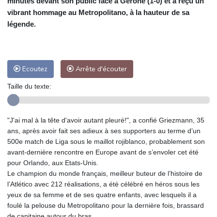
minutes devant son public face à Gérone (1-0) et a reçu un
vibrant hommage au Metropolitano, à la hauteur de sa
légende.
Ecoutez
Arrête d'écouter
Taille du texte:
"J'ai mal à la tête d'avoir autant pleuré!", a confié Griezmann, 35
ans, après avoir fait ses adieux à ses supporters au terme d’un
500e match de Liga sous le maillot rojiblanco, probablement son
avant-dernière rencontre en Europe avant de s’envoler cet été
pour Orlando, aux Etats-Unis.
Le champion du monde français, meilleur buteur de l’histoire de
l’Atlético avec 212 réalisations, a été célébré en héros sous les
yeux de sa femme et de ses quatre enfants, avec lesquels il a
foulé la pelouse du Metropolitano pour la dernière fois, brassard
de capitaine autour du bras.