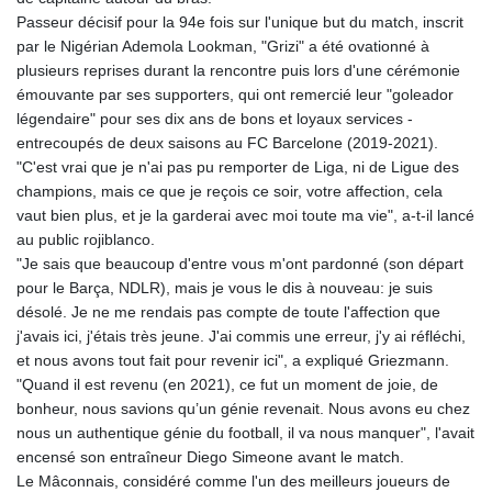
Passeur décisif pour la 94e fois sur l'unique but du match, inscrit
par le Nigérian Ademola Lookman, "Grizi" a été ovationné à
plusieurs reprises durant la rencontre puis lors d'une cérémonie
émouvante par ses supporters, qui ont remercié leur "goleador
légendaire" pour ses dix ans de bons et loyaux services -
entrecoupés de deux saisons au FC Barcelone (2019-2021).
"C'est vrai que je n'ai pas pu remporter de Liga, ni de Ligue des
champions, mais ce que je reçois ce soir, votre affection, cela
vaut bien plus, et je la garderai avec moi toute ma vie", a-t-il lancé
au public rojiblanco.
"Je sais que beaucoup d'entre vous m'ont pardonné (son départ
pour le Barça, NDLR), mais je vous le dis à nouveau: je suis
désolé. Je ne me rendais pas compte de toute l'affection que
j'avais ici, j'étais très jeune. J'ai commis une erreur, j'y ai réfléchi,
et nous avons tout fait pour revenir ici", a expliqué Griezmann.
"Quand il est revenu (en 2021), ce fut un moment de joie, de
bonheur, nous savions qu’un génie revenait. Nous avons eu chez
nous un authentique génie du football, il va nous manquer", l'avait
encensé son entraîneur Diego Simeone avant le match.
Le Mâconnais, considéré comme l'un des meilleurs joueurs de