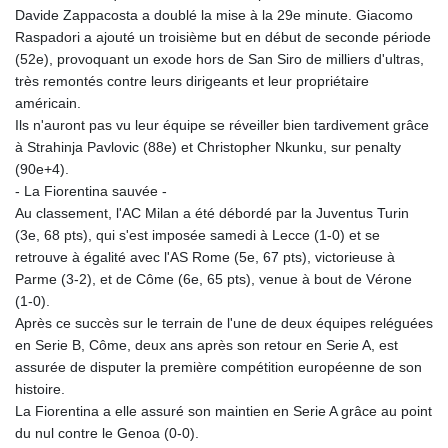
Davide Zappacosta a doublé la mise à la 29e minute. Giacomo
Raspadori a ajouté un troisième but en début de seconde période
(52e), provoquant un exode hors de San Siro de milliers d'ultras,
très remontés contre leurs dirigeants et leur propriétaire
américain.
Ils n'auront pas vu leur équipe se réveiller bien tardivement grâce
à Strahinja Pavlovic (88e) et Christopher Nkunku, sur penalty
(90e+4).
- La Fiorentina sauvée -
Au classement, l'AC Milan a été débordé par la Juventus Turin
(3e, 68 pts), qui s'est imposée samedi à Lecce (1-0) et se
retrouve à égalité avec l'AS Rome (5e, 67 pts), victorieuse à
Parme (3-2), et de Côme (6e, 65 pts), venue à bout de Vérone
(1-0).
Après ce succès sur le terrain de l'une de deux équipes reléguées
en Serie B, Côme, deux ans après son retour en Serie A, est
assurée de disputer la première compétition européenne de son
histoire.
La Fiorentina a elle assuré son maintien en Serie A grâce au point
du nul contre le Genoa (0-0).