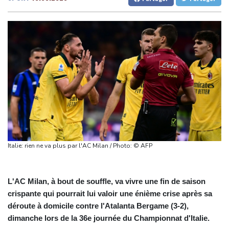
dans des frappes dans la région de Kiev
Gabon
25 °C
Kamerun
18 °C
Que peut-on attendre du pacte de défense scellé par Ryad,
Haiti
29 °C
Madagascar
9 °C
Ankara et Islamabad?
Congo
27 °C
Cayenne
21 °C
Foot: le père et agent de Lionel Messi décède à l'âge de 68 ans
French Guiana
30 °C
Hongrie : le "juge qui a dit non" à Orban choisi par le camp
Bruxelles
17 °C
Vancouver
25 °C
Magyar pour devenir président
Monte-Carlo
29 °C
Euro de natation: Léon Marchand forfait sur les 200 et 400 m
quatre nages
Angleterre: le milieu brésilien Bruno Guimaraes rejoint Arsenal
Tour de France: la lauréate sortante Pauline Ferrand-Prévot
Italie: rien ne va plus par l'AC Milan / Photo: © AFP
abandonne avant la 8e étape
L'AC Milan, à bout de souffle, va vivre une fin de saison
crispante qui pourrait lui valoir une énième crise après sa
déroute à domicile contre l'Atalanta Bergame (3-2),
dimanche lors de la 36e journée du Championnat d'Italie.