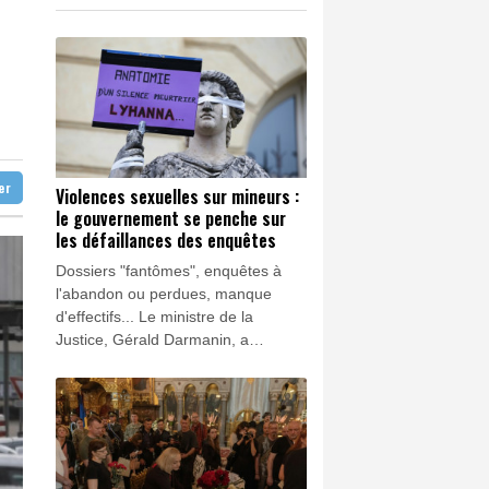
e ministre de la Justice
K
1.64%
4392.86
€
cou
0.08%
4329.06
€
nt climatique
un mois sans JT
ter
Violences sexuelles sur mineurs :
le gouvernement se penche sur
les défaillances des enquêtes
Dossiers "fantômes", enquêtes à
l'abandon ou perdues, manque
d'effectifs... Le ministre de la
Justice, Gérald Darmanin, a
transmis à son homologue de
l'Intérieur une note qui détaille des
défaillances majeures dans la prise
en compte des violences sexuelles
faites aux enfants.