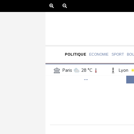
POLITIQUE
ECONOMIE
SPORT
BO
Paris
28 °C
Lyon
--
Luxembourg
27 °C
Jersey
25 °C
Burki
Senegal
31 °C
Tog
Madagascar
24 °C
Bruxelles
25 °C
Va