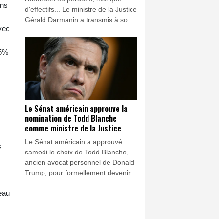
ans
d'effectifs... Le ministre de la Justice
Gérald Darmanin a transmis à son
avec
homologue de l'Intérieur un courrier,
révélé samedi par Le Monde, qui
détaille les défaillances dans la
25%
prise en compte des violences
sexuelles faites aux enfants.
Le Sénat américain approuve la
nomination de Todd Blanche
comme ministre de la Justice
Le Sénat américain a approuvé
s
samedi le choix de Todd Blanche,
ancien avocat personnel de Donald
Trump, pour formellement devenir
le nouveau ministre de la Justice, lui
reau
qui occupait déjà l'intérim depuis
avril.