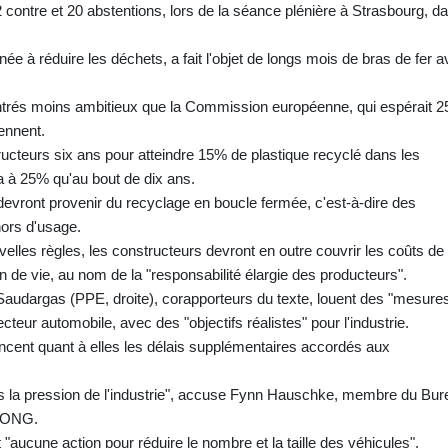
2 contre et 20 abstentions, lors de la séance plénière à Strasbourg, d
ée à réduire les déchets, a fait l'objet de longs mois de bras de fer 
ntrés moins ambitieux que la Commission européenne, qui espérait 
iennent.
cteurs six ans pour atteindre 15% de plastique recyclé dans les
a à 25% qu'au bout de dix ans.
evront provenir du recyclage en boucle fermée, c'est-à-dire des
hors d'usage.
velles règles, les constructeurs devront en outre couvrir les coûts de
in de vie, au nom de la "responsabilité élargie des producteurs".
audargas (PPE, droite), corapporteurs du texte, louent des "mesure
cteur automobile, avec des "objectifs réalistes" pour l'industrie.
cent quant à elles les délais supplémentaires accordés aux
ous la pression de l'industrie", accuse Fynn Hauschke, membre du Bu
d'ONG.
it "aucune action pour réduire le nombre et la taille des véhicules".