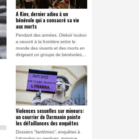
A Kiev, dernier adieu à un
bénévole qui a consacré sa vie
aux morts
Pendant des années, Oleksiï Ioukov
a oeuvré à la frontière entre le
monde des vivants et des morts en
dirigeant un groupe de bénévoles
chargés de récupérer les cadavres
de soldats jusque dans les zones
les plus dangereuses du front
ukrainien.
Violences sexuelles sur mineurs:
un courrier de Darmanin pointe
les défaillances des enquêtes
Dossiers "fantômes", enquêtes à
l'abandon ou perdues, manque