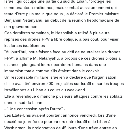
Israël, qui occupe une partie du sud du Liban, "protège les
communautés israéliennes, mais combat aussi un ennemi qui
tente d'être plus malin que nous", a déclaré le Premier ministre
Benjamin Netanyahu, au début de la réunion hebdomadaire de
son gouvernement.
Ces dernières semaines, le Hezbollah a utilisé à plusieurs
reprises des drones FPV à fibre optique, à bas coût, pour viser
les forces israéliennes.
"Aujourd'hui, nous faisons face au défi de neutraliser les drones
FPV", a affirmé M. Netanyahu, à propos de ces drones pilotés à
distance, plongeant leurs opérateurs humains dans une
immersion totale comme s'ils étaient dans le cockpit.
Un responsable militaire israélien a déclaré que l'organisation
chiite avait tiré environ 200 projectiles sur Israël et sur les troupes
israéliennes au Liban au cours du week-end.
Elle a revendiqué dimanche plusieurs attaques contre les soldats
dans le sud du Liban.
- "Une concession après l'autre" -
Les Etats-Unis avaient pourtant annoncé vendredi, lors d'une
deuxième journée de pourparlers entre Israël et le Liban à
Washington, la prolongation de 45 jours d'une trêve entrée en