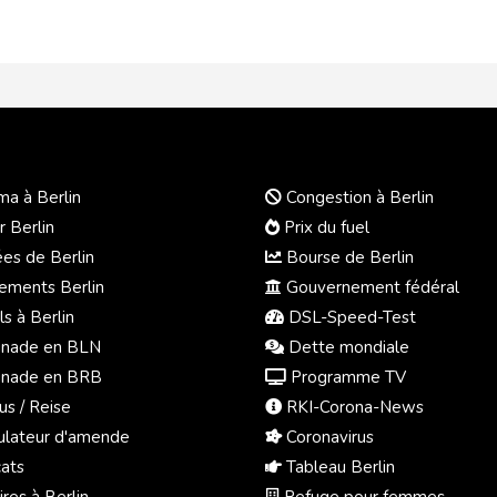
a à Berlin
Congestion à Berlin
r Berlin
Prix du fuel
s de Berlin
Bourse de Berlin
ments Berlin
Gouvernement fédéral
s à Berlin
DSL-Speed-Test
nade en BLN
Dette mondiale
nade en BRB
Programme TV
us / Reise
RKI-Corona-News
ulateur d'amende
Coronavirus
ats
Tableau Berlin
res à Berlin
Refuge pour femmes