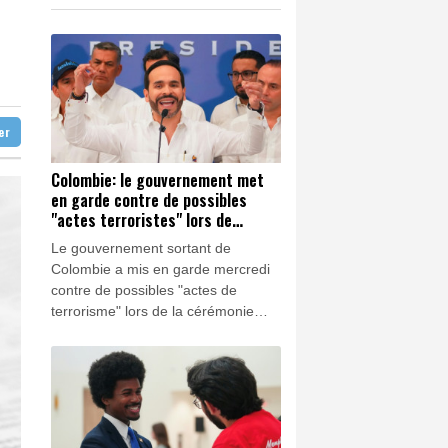
K
2.08%
4302.47
€
arus
0.17%
4311.78
€
ur autant
victime du redécoupage électoral
dimension de menace"
ter
Colombie: le gouvernement met
en garde contre de possibles
"actes terroristes" lors de
l'investiture du président
Le gouvernement sortant de
Colombie a mis en garde mercredi
contre de possibles "actes de
terrorisme" lors de la cérémonie
d'investiture du nouveau président
Abelardo de la Espriella, prévue
vendredi à Cali, ville du sud-ouest
récemment touchée par des
attentats de la guérilla.