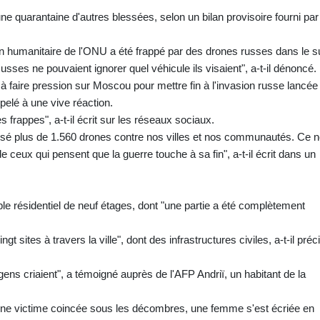
e quarantaine d'autres blessées, selon un bilan provisoire fourni par
ion humanitaire de l'ONU a été frappé par des drones russes dans le s
sses ne pouvaient ignorer quel véhicule ils visaient", a-t-il dénoncé.
à faire pression sur Moscou pour mettre fin à l'invasion russe lancée i
pelé à une vive réaction.
es frappes", a-t-il écrit sur les réseaux sociaux.
utilisé plus de 1.560 drones contre nos villes et nos communautés. Ce 
 ceux qui pensent que la guerre touche à sa fin", a-t-il écrit dans un
e résidentiel de neuf étages, dont "une partie a été complètement
 sites à travers la ville", dont des infrastructures civiles, a-t-il préc
 gens criaient", a témoigné auprès de l'AFP Andriï, un habitant de la
 une victime coincée sous les décombres, une femme s'est écriée en