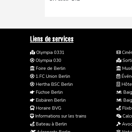
Liens de services
Olympia 0331
Ciném
Olympia 030
Sorti
Foire de Berlin
Musée
1.FC Union Berlin
Événe
Hertha BSC Berlin
Hôtel
Füchse Berlin
Baig
Eisbären Berlin
Baig
Horaire BVG
Flixb
Informations sur les trains
Calc
Bateau à Berlin
Avoc
Aéroports Berlin
Notai