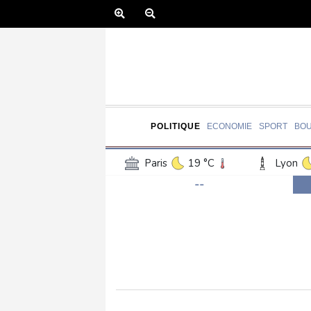
POLITIQUE
ECONOMIE
SPORT
BO
Paris
19 °C
Lyon
--
Luxembourg
16 °C
Jersey
15 °C
Burki
Senegal
23 °C
Tog
Madagascar
9 °C
C
Bruxelles
16 °C
Va