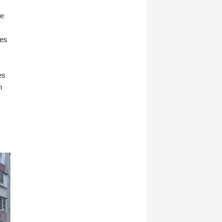
sposobem sprawowania urzędu
le
przez jej poprzednika, Mike’a
Schuberta (53 lata, SPD /
Socjaldemokratyczna Partia
mes
Niemiec). Sama Aubel po objęciu
urzędu 24 października 2025 roku
nie chciała korzystać ze stu dni
es
karencji. Polityka, zgodnie z jej
n
ambitnym postulatem, powinna być
przystępna, przejrzysta i skuteczna,
a administracja – nowoczesna i
ludzka. Kto budzi takie oczekiwania,
nie może narzekać, że wcześnie
jest oceniany na podstawie
własnych zapowiedzi.