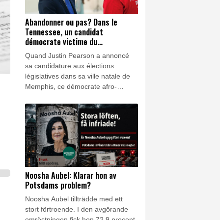
Abandonner ou pas? Dans le
Tennessee, un candidat
démocrate victime du
redécoupage électoral
Quand Justin Pearson a annoncé
sa candidature aux élections
législatives dans sa ville natale de
Memphis, ce démocrate afro-
américain n'imaginait pas devoir
faire campagne à plus de 300
kilomètres de là, dans le comté où
est né le Ku Klux Klan.
Noosha Aubel: Klarar hon av
Potsdams problem?
Noosha Aubel tillträdde med ett
stort förtroende. I den avgörande
omröstningen fick hon 72,9 procent