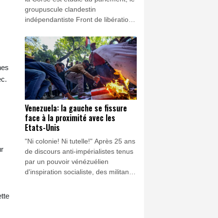
groupuscule clandestin
indépendantiste Front de libération
nationale corse - Union des
Combattants (FLNC-UC) l'a
vivement rejeté ainsi que tous ses
soutiens, menaçant également les
nes
"envahisseurs" non-corses sur l'île.
ec.
Venezuela: la gauche se fissure
face à la proximité avec les
Etats-Unis
"Ni colonie! Ni tutelle!" Après 25 ans
ur
de discours anti-impérialistes tenus
par un pouvoir vénézuélien
d'inspiration socialiste, des militants
de gauche s'indignent du
changement de cap, Caracas
tte
collaborant désormais étroitement
avec les Etats-Unis.