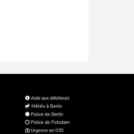
Aide aux débiteurs
Météo à Berlin
Police de Berlin
Police de Potsdam
Urgence en 030