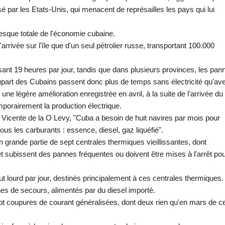
sé par les Etats-Unis, qui menacent de représailles les pays qui lui
resque totale de l'économie cubaine.
'arrivée sur l'île que d'un seul pétrolier russe, transportant 100.000
nt 19 heures par jour, tandis que dans plusieurs provinces, les pan
lupart des Cubains passent donc plus de temps sans électricité qu'av
une légère amélioration enregistrée en avril, à la suite de l'arrivée du
emporairement la production électrique.
, Vicente de la O Levy, "Cuba a besoin de huit navires par mois pour
tous les carburants : essence, diesel, gaz liquéfié".
en grande partie de sept centrales thermiques vieillissantes, dont
 et subissent des pannes fréquentes ou doivent être mises à l'arrêt po
ut lourd par jour, destinés principalement à ces centrales thermiques.
es de secours, alimentés par du diesel importé.
ept coupures de courant généralisées, dont deux rien qu'en mars de ce