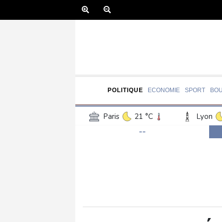
POLITIQUE
ECONOMIE
SPORT
BO
Paris
21 °C
Lyon
--
Luxembourg
16 °C
Jersey
17 °C
Burki
Senegal
27 °C
Tog
Madagascar
13 °C
Bruxelles
16 °C
Va