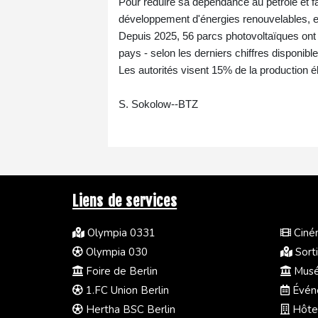
Pour réduire sa dépendance au pétrole et f
développement d'énergies renouvelables, en p
Depuis 2025, 56 parcs photovoltaïques ont é
pays - selon les derniers chiffres disponibl
Les autorités visent 15% de la production éle
S. Sokolow--BTZ
Liens de services
Olympia 0331
Ciném
Olympia 030
Sorti
Foire de Berlin
Musée
1.FC Union Berlin
Événe
Hertha BSC Berlin
Hôtel