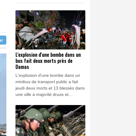
provenance de Monaco
K
0.46%
4322.09
€
vec Manchester City
0.32%
4325.44
€
en Reusser reste maillot jaune
 Europe
ter
L'explosion d'une bombe dans un
bus fait deux morts près de
Damas
L'explosion d'une bombe dans un
minibus de transport public a fait
jeudi deux morts et 13 blessés dans
une ville à majorité druze et
chrétienne près de Damas, a
rapporté l'agence de presse
officielle syrienne, citant le ministère
de la Santé.