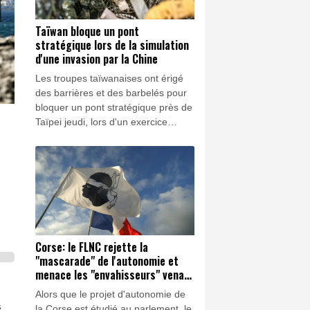
Taïwan bloque un pont
stratégique lors de la simulation
d'une invasion par la Chine
Les troupes taïwanaises ont érigé
des barrières et des barbelés pour
bloquer un pont stratégique près de
Taïpei jeudi, lors d'un exercice
simulant une invasion par la Chine,
qui visait à bloquer l'accès à la
capitale.
Corse: le FLNC rejette la
"mascarade" de l'autonomie et
menace les "envahisseurs" venant
vivre sur l'île
Alors que le projet d'autonomie de
s
la Corse est étudié au parlement, le