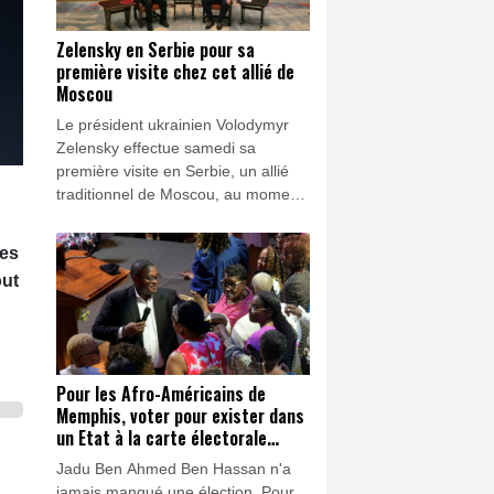
Zelensky en Serbie pour sa
première visite chez cet allié de
Moscou
Le président ukrainien Volodymyr
Zelensky effectue samedi sa
première visite en Serbie, un allié
traditionnel de Moscou, au moment
où l'Ukraine cherche à renforcer le
soutien international face à
tes
l'intensification des frappes russes.
out
Pour les Afro-Américains de
Memphis, voter pour exister dans
un Etat à la carte électorale
redessinée
Jadu Ben Ahmed Ben Hassan n'a
jamais manqué une élection. Pour