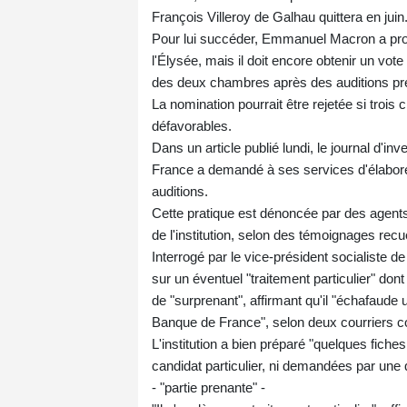
François Villeroy de Galhau quittera en juin
Pour lui succéder, Emmanuel Macron a pro
l'Élysée, mais il doit encore obtenir un v
des deux chambres après des auditions pr
La nomination pourrait être rejetée si tro
défavorables.
Dans un article publié lundi, le journal d'in
France a demandé à ses services d'élaborer 
auditions.
Cette pratique est dénoncée par des agent
de l'institution, selon des témoignages recue
Interrogé par le vice-président socialiste
sur un éventuel "traitement particulier" dont
de "surprenant", affirmant qu'il "échafaude
Banque de France", selon deux courriers co
L'institution a bien préparé "quelques fiche
candidat particulier, ni demandées par une q
- "partie prenante" -