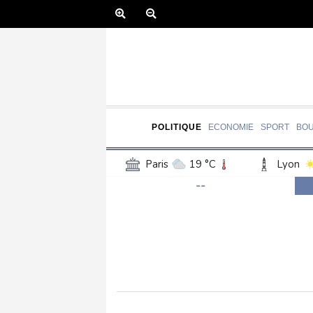
POLITIQUE
ECONOMIE
SPORT
BO
Paris
19 °C
Lyon
--
Luxembourg
18 °C
Jersey
16 °C
Burki
Senegal
25 °C
Tog
Madagascar
19 °C
Bruxelles
18 °C
Va