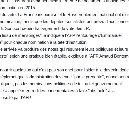
affirme-t-il, assurant avoir bénéficié lui-même de documents analogues 
nomination en 2015.
e du vote. La France insoumise et le Rassemblement national ont d'o
e nomination, tandis que les députés socialistes ont prévu d'auditionner
edi. Son sort dépendra largement du vote des LR.
n tissu de mensonges", a indiqué à l'AFP l'entourage d'Emmanuel
e" pour chaque nomination à la tête d'institution.
e arrivée va produire des notes qui résument leurs politiques et leurs
oste" selon une pratique bien établie, explique à l'AFP Arnaud Bontem
nourrir quelqu'un qui n'est pas son chef pour l'aider à le devenir, don
l, déplorant que l'administration devienne "partie prenante", quand son r
bliques, pas les nominations politiques de tel ou tel gouvernement".
a appelé mercredi les parlementaires à faire "obstacle" à la
nsulté par l'AFP.