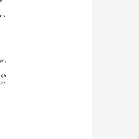
en
Ukraine en 2022.
res
ps,
c ça
ôle