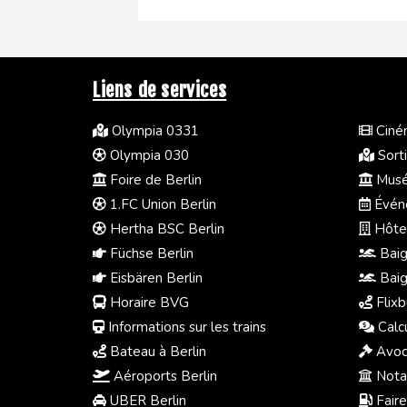
Liens de services
Olympia 0331
Ciném
Olympia 030
Sorti
Foire de Berlin
Musée
1.FC Union Berlin
Événe
Hertha BSC Berlin
Hôtel
Füchse Berlin
Baig
Eisbären Berlin
Baig
Horaire BVG
Flixb
Informations sur les trains
Calc
Bateau à Berlin
Avoc
Aéroports Berlin
Notai
UBER Berlin
Faire