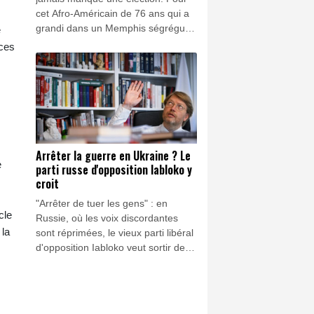
cet Afro-Américain de 76 ans qui a
grandi dans un Memphis ségrégué,
e
la nouvelle carte électorale du
nces
Tennessee redessinée par la
majorité républicaine de cet Etat du
Sud n'est qu'une continuation des
politiques racistes du XXe siècle.
Arrêter la guerre en Ukraine ? Le
e
parti russe d'opposition Iabloko y
croit
"Arrêter de tuer les gens" : en
cle
Russie, où les voix discordantes
 la
sont réprimées, le vieux parti libéral
d'opposition Iabloko veut sortir de
l'oubli à l'occasion des législatives
de septembre en proposant une
solution alternative pacifique au
conflit déclenché par Moscou en