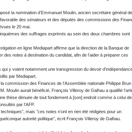
.
posé la nomination d'Emmanuel Moulin, ancien secrétaire général d
ote favorable des sénateurs et des députés des commissions des Fina
évues le 20 mai.
is cinquièmes des suffrages exprimés au sein des deux chambres sont
vestigation en ligne Mediapart affirme que la direction de la Banque de
des notes à destination du candidat, afin de l'aider à préparer ces
s qui y voient notamment une transgression du devoir d'indépendanc
illis par Mediapart.
 de la commission des Finances de l'Assemblée nationale Philippe Brun
 M. Moulin aurait bénéficié, François Villeroy de Galhau a qualifié l'arti
 une thèse dénuée de tout fondement à [son] endroit comme à celui de
nsultés par l'AFP.
s techniques", mais "ces notes n'ont en rien été rédigées pour un
uelconque autorité politique", écrit François Villeroy de Galhau.