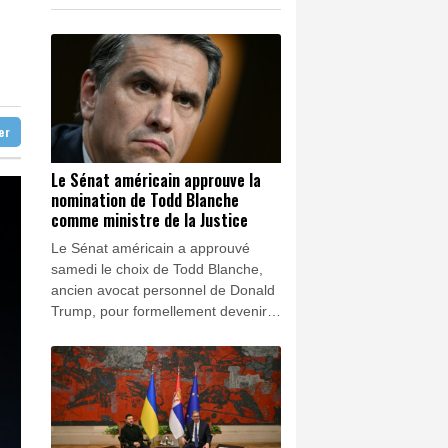
y croit
K
1.64%
4392.86
€
0.08%
4329.06
€
ôt reportée à fin août
que de la reconstruction mammaire
ter
Le Sénat américain approuve la
nomination de Todd Blanche
comme ministre de la Justice
Le Sénat américain a approuvé
samedi le choix de Todd Blanche,
ancien avocat personnel de Donald
Trump, pour formellement devenir
le nouveau ministre de la Justice, lui
qui occupait déjà l'intérim depuis
avril.