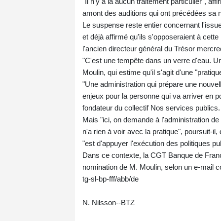
"Il n'y a là aucun traitement particulier", 
amont des auditions qui ont précédées sa 
Le suspense reste entier concernant l'issu
et déjà affirmé qu'ils s'opposeraient à cett
l'ancien directeur général du Trésor mercr
"C'est une tempête dans un verre d'eau. U
Moulin, qui estime qu'il s'agit d'une "pratiqu
"Une administration qui prépare une nouvell
enjeux pour la personne qui va arriver en p
fondateur du collectif Nos services publics.
Mais "ici, on demande à l'administration de 
n'a rien à voir avec la pratique", poursuit-i
"est d'appuyer l'exécution des politiques pu
Dans ce contexte, la CGT Banque de France 
nomination de M. Moulin, selon un e-mail co
tg-sl-bp-fff/abb/de
N. Nilsson--BTZ