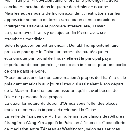
MM. Trump et Xi devraient ainsi chercher à prolonger la trêve
conclue en octobre dans la guerre des droits de douane.
Mais les autres points de friction abondent : restrictions sur les
approvisionnements en terres rares ou en semi-conducteurs,
intelligence artificielle et propriété intellectuelle, Taïwan.
La guerre avec l'Iran s'y est ajoutée fin février avec ses
retombées mondiales.
Selon le gouvernement américain, Donald Trump entend faire
pression pour que la Chine, un partenaire stratégique et
économique primordial de l'Iran - elle est le principal pays
importateur de son pétrole -, use de son influence pour une sortie
de crise dans le Golfe.
"Nous aurons une longue conversation à propos de l'Iran", a dit le
président américain aux journalistes qui assistaient à son départ
de la Maison Blanche, tout en assurant qu'il n'avait besoin de
l'aide de personne à ce propos.
La quasi-fermeture du détroit d'Ormuz sous l'effet des blocus
iranien et américain impacte directement la Chine.
La veille de l'arrivée de M. Trump, le ministre chinois des Affaires
étrangères Wang Yi a appelé le Pakistan à "intensifier" ses efforts
de médiation entre Téhéran et Washington, selon ses services.