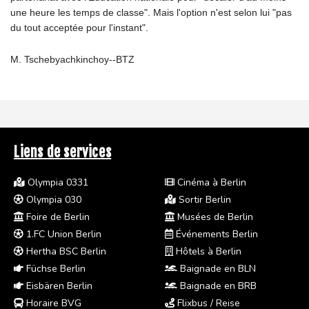
une heure les temps de classe". Mais l'option n'est selon lui "pas
du tout acceptée pour l'instant".
M. Tschebyachkinchoy--BTZ
Liens de services
Olympia 0331
Cinéma à Berlin
Olympia 030
Sortir Berlin
Foire de Berlin
Musées de Berlin
1.FC Union Berlin
Événements Berlin
Hertha BSC Berlin
Hôtels à Berlin
Füchse Berlin
Baignade en BLN
Eisbären Berlin
Baignade en BRB
Horaire BVG
Flixbus / Reise