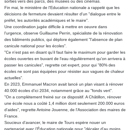
sorties vers des parcs, des musées ou des cinémas.
Fin mai, le ministère de l'Education nationale a rappelé que les
décisions de fermeture devaient résulter d'un "dialogue entre le
préfet, les autorités académiques et le maire".
Une coordination jugée difficile à mettre en oeuvre dans
l'urgence, observe Guillaume Perrin, spécialiste de la rénovation
des bâtiments publics, qui déplore également "l'absence de plan
canicule national pour les écoles".
"Ce n'est pas en disant qu'il faut faire le maximum pour garder les
écoles ouvertes en buvant de l'eau régulièrement qu'on arrivera à
passer les canicules", regrette cet expert, pour qui "80% des
écoles ne sont pas équipées pour résister aux vagues de chaleur
actuelles".
En 2023, Emmanuel Macron avait lancé un plan visant à rénover
40.000 écoles d'ici 2034, notamment grâce au "fonds vert".
"On a complètement freiné sur ce dispositif. A Châtillon, rénover
une école nous a coûté 1,4 million dont seulement 200.000 euros
d'aides", regrette Antoine Jouenne, de l'Association des maires de
France.
Soucieux d'avancer, le maire de Tours espère nouer un
partenariat avec l’Éducation nationale pour "décaler d'au moins