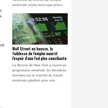
américain moins bons que prévu
combinés à une baisse relative du
es
pétrole, ce qui dissipent les risques
a
d'inflation.
t
.
rdi
Wall Street en hausse, la
faiblesse de l'emploi nourrit
l'espoir d'une Fed plus conciliante
La Bourse de New York a ouvert en
progression vendredi, les dernières
données sur le marché du travail
américain plaidant pour une
politique monétaire plus souple de
la Réserve fédérale (Fed),
alimentant l'optimisme des indices
boursiers.