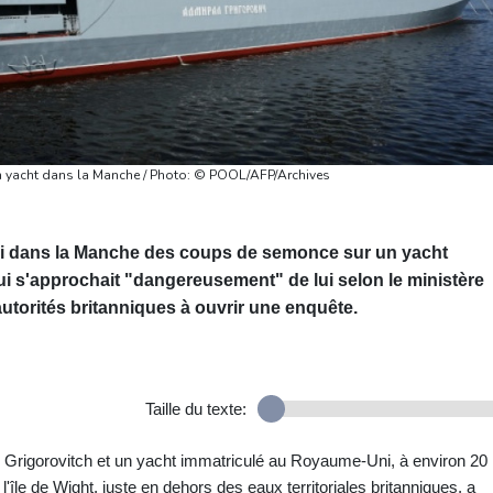
un yacht dans la Manche / Photo: © POOL/AFP/Archives
rdi dans la Manche des coups de semonce sur un yacht
ui s'approchait "dangereusement" de lui selon le ministère
utorités britanniques à ouvrir une enquête.
Taille du texte:
al Grigorovitch et un yacht immatriculé au Royaume‑Uni, à environ 20
'île de Wight, juste en dehors des eaux territoriales britanniques, a