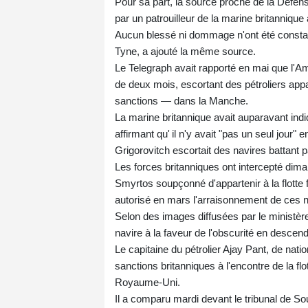
Pour sa part, la source proche de la Défense
par un patrouilleur de la marine britannique
Aucun blessé ni dommage n'ont été constaté
Tyne, a ajouté la même source.
Le Telegraph avait rapporté en mai que l'Ami
de deux mois, escortant des pétroliers appa
sanctions — dans la Manche.
La marine britannique avait auparavant indiq
affirmant qu' il n'y avait "pas un seul jour" e
Grigorovitch escortait des navires battant pa
Les forces britanniques ont intercepté dima
Smyrtos soupçonné d'appartenir à la flotte
autorisé en mars l'arraisonnement de ces 
Selon des images diffusées par le ministè
navire à la faveur de l'obscurité en desce
Le capitaine du pétrolier Ajay Pant, de natio
sanctions britanniques à l'encontre de la flo
Royaume‑Uni.
Il a comparu mardi devant le tribunal de So