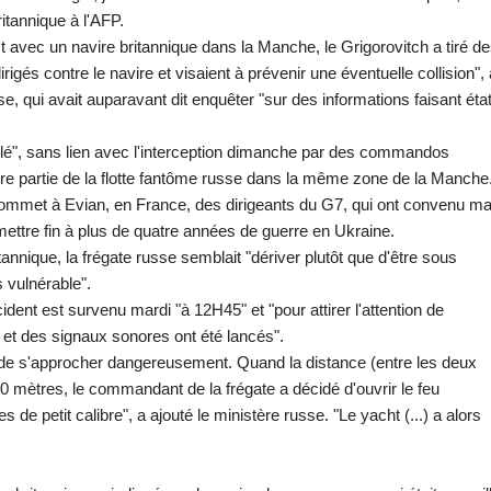
itannique à l'AFP.
t avec un navire britannique dans la Manche, le Grigorovitch a tiré d
gés contre le navire et visaient à prévenir une éventuelle collision", 
se, qui avait auparavant dit enquêter "sur des informations faisant éta
"isolé", sans lien avec l'interception dimanche par des commandos
ire partie de la flotte fantôme russe dans la même zone de la Manche
mmet à Evian, en France, des dirigeants du G7, qui ont convenu ma
 mettre fin à plus de quatre années de guerre en Ukraine.
annique, la frégate russe semblait "dériver plutôt que d'être sous
s vulnérable".
ident est survenu mardi "à 12H45" et "pour attirer l'attention de
 et des signaux sonores ont été lancés".
 de s'approcher dangereusement. Quand la distance (entre les deux
0 mètres, le commandant de la frégate a décidé d'ouvrir le feu
de petit calibre", a ajouté le ministère russe. "Le yacht (...) a alors