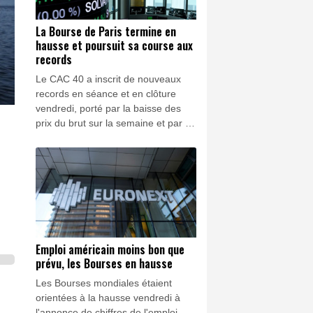
La Bourse de Paris termine en
hausse et poursuit sa course aux
records
Le CAC 40 a inscrit de nouveaux
records en séance et en clôture
vendredi, porté par la baisse des
prix du brut sur la semaine et par le
net ralentissement du marché de
l'emploi américain, qui conforte les
anticipations d'un maintient des taux
de la Réserve fédérale américaine.
Emploi américain moins bon que
prévu, les Bourses en hausse
Les Bourses mondiales étaient
orientées à la hausse vendredi à
l'annonce de chiffres de l'emploi