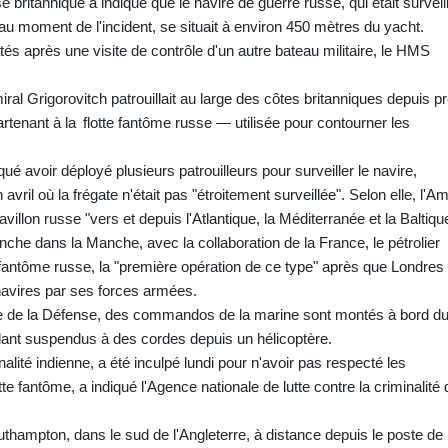
 britannique a indiqué que le navire de guerre russe, qui était surveil
 au moment de l'incident, se situait à environ 450 mètres du yacht.
s après une visite de contrôle d'un autre bateau militaire, le HMS
ral Grigorovitch patrouillait au large des côtes britanniques depuis p
rtenant à la flotte fantôme russe — utilisée pour contourner les
ué avoir déployé plusieurs patrouilleurs pour surveiller le navire,
n avril où la frégate n'était pas "étroitement surveillée". Selon elle, l'Am
villon russe "vers et depuis l'Atlantique, la Méditerranée et la Baltique
nche dans la Manche, avec la collaboration de la France, le pétrolier
 fantôme russe, la "première opération de ce type" après que Londres
navires par ses forces armées.
re de la Défense, des commandos de la marine sont montés à bord d
ndant suspendus à des cordes depuis un hélicoptère.
nalité indienne, a été inculpé lundi pour n'avoir pas respecté les
tte fantôme, a indiqué l'Agence nationale de lutte contre la criminalité 
uthampton, dans le sud de l'Angleterre, à distance depuis le poste de