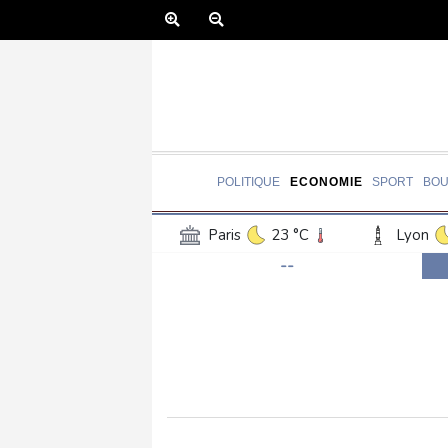
POLITIQUE
ECONOMIE
SPORT
BOU
Paris
23 °C
Lyon
--
Luxembourg
15 °C
Jersey
17 °C
Burki
Senegal
28 °C
Tog
Madagascar
11 °C
Bruxelles
16 °C
Va