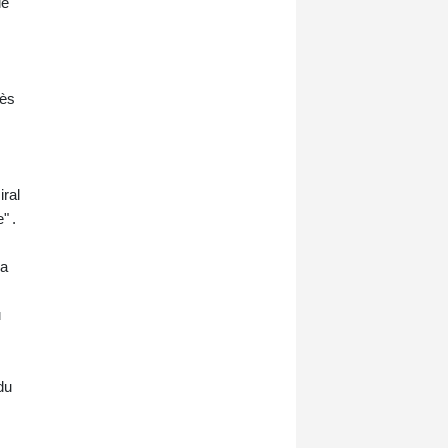
lé
rès
iral
" .
 a
u
du