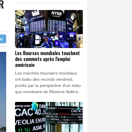
R
records
K
1.64%
4392.86
€
ndosse le maillot jaune
0.08%
4329.06
€
'agriculture
ter
Les Bourses mondiales touchent
des sommets après l'emploi
américain
Les marchés boursiers mondiaux
ont battu des records vendredi,
portés par la perspective d'un statu
quo monétaire de Réserve fédérale
(Fed) lors de sa prochaine réunion
après la publication de chiffres de
l'emploi moins bons qu'attendu aux
Etats-Unis.