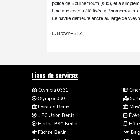
police de Bournemouth (sud), et a simpleme
Une audience a été fixée à Bournemouth le 16 j
Le navire demeure ancré au large de Weymo
L. Brown--BTZ
Liens de services
Olympia 0331
Ciném
Olympia 030
Sorti
Foire de Berlin
Musée
1.FC Union Berlin
Événe
Hertha BSC Berlin
Hôtel
Füchse Berlin
Baig