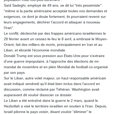
Saïd Sadeghi, employé de 49 ans, se dit lui "très pessimiste":
"même si la partie américaine acceptait toutes nos demandes et
exigences, ce dont je doute fortement, ils pourraient revenir sur
leurs engagements, déchirer l'accord et attaquer à nouveau
l'Iran".
Le conflit, déclenché par des frappes américano-israéliennes le
28 février avant un cessez-le-feu le 8 avril, a embrasé le Moyen-
Orient, fait des milliers de morts, principalement en Iran et au
Liban, et ébranlé l'économie mondiale.
Donald Trump est sous pression aux Etats-Unis pour s'extraire
d'une guerre impopulaire, à l'approche des élections de mi-
mandat de novembre et en plein Mondial de football co-organisé
par son pays.
Sur le Liban, autre volet majeur, un haut responsable américain
avait indiqué vendredi qu'il était bien inclus dans l'accord en
discussion, comme réclamé par Téhéran. Washington avait
auparavant dit vouloir dissocier ce dossier.
Le Liban a été entraîné dans la guerre le 2 mars, quand le
Hezbollah a visé le territoire israélien en soutien à l'Iran. Depuis,
Israël pilonne le pays voisin, disant vouloir "éliminer" le