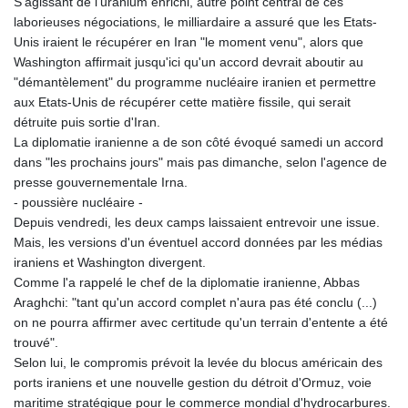
S'agissant de l'uranium enrichi, autre point central de ces
laborieuses négociations, le milliardaire a assuré que les Etats-
Unis iraient le récupérer en Iran "le moment venu", alors que
Washington affirmait jusqu'ici qu'un accord devrait aboutir au
"démantèlement" du programme nucléaire iranien et permettre
aux Etats-Unis de récupérer cette matière fissile, qui serait
détruite puis sortie d'Iran.
La diplomatie iranienne a de son côté évoqué samedi un accord
dans "les prochains jours" mais pas dimanche, selon l'agence de
presse gouvernementale Irna.
- poussière nucléaire -
Depuis vendredi, les deux camps laissaient entrevoir une issue.
Mais, les versions d'un éventuel accord données par les médias
iraniens et Washington divergent.
Comme l'a rappelé le chef de la diplomatie iranienne, Abbas
Araghchi: "tant qu'un accord complet n'aura pas été conclu (...)
on ne pourra affirmer avec certitude qu'un terrain d'entente a été
trouvé".
Selon lui, le compromis prévoit la levée du blocus américain des
ports iraniens et une nouvelle gestion du détroit d'Ormuz, voie
maritime stratégique pour le commerce mondial d'hydrocarbures.