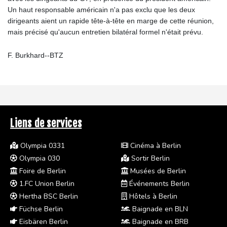
Un haut responsable américain n'a pas exclu que les deux
dirigeants aient un rapide tête-à-tête en marge de cette réunion,
mais précisé qu'aucun entretien bilatéral formel n'était prévu.
F. Burkhard--BTZ
Liens de services
Olympia 0331
Cinéma à Berlin
Olympia 030
Sortir Berlin
Foire de Berlin
Musées de Berlin
1.FC Union Berlin
Événements Berlin
Hertha BSC Berlin
Hôtels à Berlin
Füchse Berlin
Baignade en BLN
Eisbären Berlin
Baignade en BRB