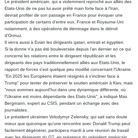
Le président américain, qui a violemment reproché aux alliés des
Etats-Unis de ne pas lui avoir prêté main forte face à l'Iran,
devrait profiter de son passage en France pour évoquer une
participation de certains d'entre eux, France et Royaume-Uni
notamment, à des opérations de déminage dans le détroit
d'Ormuz.
Il verra aussi à Evian les dirigeants qatari, emirati et égyptien.
Si la donne n'a pas été bouleversée depuis l'an dernier en ce qui
concerne les relations entre le dirigeant républicain et les
dirigeants des pays traditionnellement alliés aux Etats-Unis, le
rapport de forces s'est quelque peu modifié concernant l'Ukraine.
"En 2025 les Européens étaient résignés à s'incliner face à
Trump" pour tenter de préserver le soutien américain à Kiev, mais
"nous sommes aujourd'hui dans une dynamique différente, où
l'Ukraine est moins dépendante des Etats-Unis", a indiqué Max
Bergmann, expert au CSIS, pendant un échange avec des
journalistes.
Le président ukrainien Volodymyr Zelensky, qui sait sans doute
mieux que quiconque qu'une rencontre avec Donald Trump peut
facilement dégénérer, participera mardi à une réunion de travail
avec les dirigeants du G7, en présence du président américain.