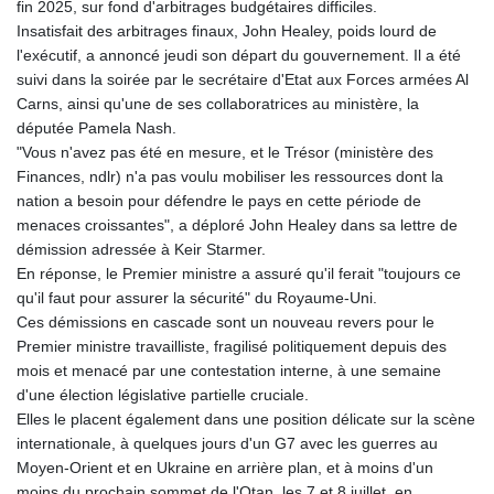
fin 2025, sur fond d'arbitrages budgétaires difficiles.
Insatisfait des arbitrages finaux, John Healey, poids lourd de
l'exécutif, a annoncé jeudi son départ du gouvernement. Il a été
suivi dans la soirée par le secrétaire d'Etat aux Forces armées Al
Carns, ainsi qu'une de ses collaboratrices au ministère, la
députée Pamela Nash.
"Vous n'avez pas été en mesure, et le Trésor (ministère des
Finances, ndlr) n'a pas voulu mobiliser les ressources dont la
nation a besoin pour défendre le pays en cette période de
menaces croissantes", a déploré John Healey dans sa lettre de
démission adressée à Keir Starmer.
En réponse, le Premier ministre a assuré qu'il ferait "toujours ce
qu'il faut pour assurer la sécurité" du Royaume-Uni.
Ces démissions en cascade sont un nouveau revers pour le
Premier ministre travailliste, fragilisé politiquement depuis des
mois et menacé par une contestation interne, à une semaine
d'une élection législative partielle cruciale.
Elles le placent également dans une position délicate sur la scène
internationale, à quelques jours d'un G7 avec les guerres au
Moyen-Orient et en Ukraine en arrière plan, et à moins d'un
moins du prochain sommet de l'Otan, les 7 et 8 juillet, en