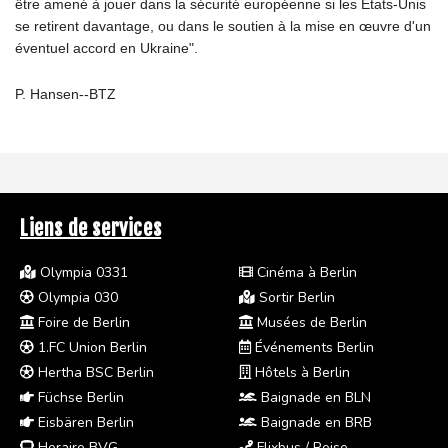
être amené à jouer dans la sécurité européenne si les États-Unis
se retirent davantage, ou dans le soutien à la mise en œuvre d'un
éventuel accord en Ukraine".
P. Hansen--BTZ
Liens de services
Olympia 0331
Cinéma à Berlin
Olympia 030
Sortir Berlin
Foire de Berlin
Musées de Berlin
1.FC Union Berlin
Événements Berlin
Hertha BSC Berlin
Hôtels à Berlin
Füchse Berlin
Baignade en BLN
Eisbären Berlin
Baignade en BRB
Horaire BVG
Flixbus / Reise