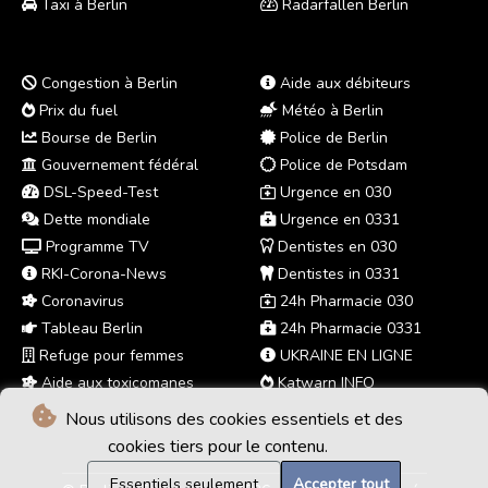
Taxi à Berlin
Radarfallen Berlin
Congestion à Berlin
Aide aux débiteurs
Prix du fuel
Météo à Berlin
Bourse de Berlin
Police de Berlin
Gouvernement fédéral
Police de Potsdam
DSL-Speed-Test
Urgence en 030
Dette mondiale
Urgence en 0331
Programme TV
Dentistes en 030
RKI-Corona-News
Dentistes in 0331
Coronavirus
24h Pharmacie 030
Tableau Berlin
24h Pharmacie 0331
Refuge pour femmes
UKRAINE EN LIGNE
Aide aux toxicomanes
Katwarn INFO
Nous utilisons des cookies essentiels et des
cookies tiers pour le contenu.
Essentiels seulement
Accepter tout