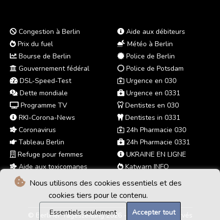
Congestion à Berlin
Aide aux débiteurs
Prix du fuel
Météo à Berlin
Bourse de Berlin
Police de Berlin
Gouvernement fédéral
Police de Potsdam
DSL-Speed-Test
Urgence en 030
Dette mondiale
Urgence en 0331
Programme TV
Dentistes en 030
RKI-Corona-News
Dentistes in 0331
Coronavirus
24h Pharmacie 030
Tableau Berlin
24h Pharmacie 0331
Refuge pour femmes
UKRAINE EN LIGNE
Aide aux toxicomanes
Katwarn INFO
Nous utilisons des cookies essentiels et des
cookies tiers pour le contenu.
Essentiels seulement
Accepter tout
© Berliner Tageszeitung 2026 - Tous droits réservés