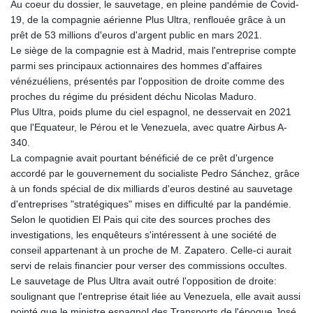
Au coeur du dossier, le sauvetage, en pleine pandémie de Covid-
19, de la compagnie aérienne Plus Ultra, renflouée grâce à un
prêt de 53 millions d'euros d'argent public en mars 2021.
Le siège de la compagnie est à Madrid, mais l'entreprise compte
parmi ses principaux actionnaires des hommes d'affaires
vénézuéliens, présentés par l'opposition de droite comme des
proches du régime du président déchu Nicolas Maduro.
Plus Ultra, poids plume du ciel espagnol, ne desservait en 2021
que l'Equateur, le Pérou et le Venezuela, avec quatre Airbus A-
340.
La compagnie avait pourtant bénéficié de ce prêt d'urgence
accordé par le gouvernement du socialiste Pedro Sánchez, grâce
à un fonds spécial de dix milliards d'euros destiné au sauvetage
d'entreprises "stratégiques" mises en difficulté par la pandémie.
Selon le quotidien El Pais qui cite des sources proches des
investigations, les enquêteurs s'intéressent à une société de
conseil appartenant à un proche de M. Zapatero. Celle-ci aurait
servi de relais financier pour verser des commissions occultes.
Le sauvetage de Plus Ultra avait outré l'opposition de droite:
soulignant que l'entreprise était liée au Venezuela, elle avait aussi
pointé que le ministre espagnol des Transports de l'époque José