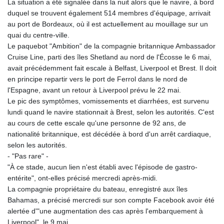
La situation a été signalée dans la nuit alors que le navire, à bord
duquel se trouvent également 514 membres d'équipage, arrivait
au port de Bordeaux, où il est actuellement au mouillage sur un
quai du centre-ville.
Le paquebot "Ambition" de la compagnie britannique Ambassador
Cruise Line, parti des îles Shetland au nord de l'Écosse le 6 mai,
avait précédemment fait escale à Belfast, Liverpool et Brest. Il doit
en principe repartir vers le port de Ferrol dans le nord de
l'Espagne, avant un retour à Liverpool prévu le 22 mai.
Le pic des symptômes, vomissements et diarrhées, est survenu
lundi quand le navire stationnait à Brest, selon les autorités. C'est
au cours de cette escale qu'une personne de 92 ans, de
nationalité britannique, est décédée à bord d'un arrêt cardiaque,
selon les autorités.
- "Pas rare" -
"À ce stade, aucun lien n'est établi avec l'épisode de gastro-
entérite", ont-elles précisé mercredi après-midi.
La compagnie propriétaire du bateau, enregistré aux îles
Bahamas, a précisé mercredi sur son compte Facebook avoir été
alertée d'"une augmentation des cas après l'embarquement à
Liverpool", le 9 mai.