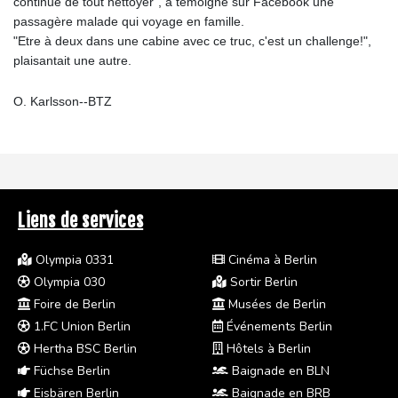
continué de tout nettoyer", a témoigné sur Facebook une
passagère malade qui voyage en famille.
"Etre à deux dans une cabine avec ce truc, c'est un challenge!",
plaisantait une autre.
O. Karlsson--BTZ
Liens de services
Olympia 0331
Cinéma à Berlin
Olympia 030
Sortir Berlin
Foire de Berlin
Musées de Berlin
1.FC Union Berlin
Événements Berlin
Hertha BSC Berlin
Hôtels à Berlin
Füchse Berlin
Baignade en BLN
Eisbären Berlin
Baignade en BRB