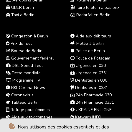
Aéroports Berlin
Notaires à Berlin
UBER Berlin
Faire le plein à bas prix
Taxi à Berlin
Radarfallen Berlin
Congestion à Berlin
Aide aux débiteurs
Prix du fuel
Météo à Berlin
Bourse de Berlin
Police de Berlin
Gouvernement fédéral
Police de Potsdam
DSL-Speed-Test
Urgence en 030
Dette mondiale
Urgence en 0331
Programme TV
Dentistes en 030
RKI-Corona-News
Dentistes in 0331
Coronavirus
24h Pharmacie 030
Tableau Berlin
24h Pharmacie 0331
Refuge pour femmes
UKRAINE EN LIGNE
Aide aux toxicomanes
Katwarn INFO
Nous utilisons des cookies essentiels et des