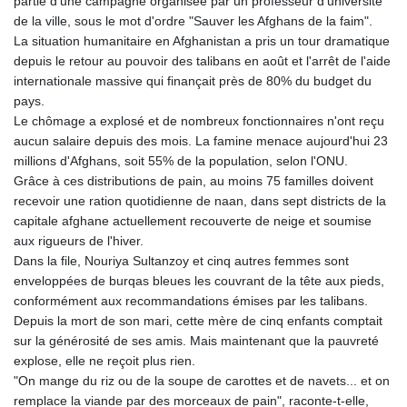
partie d'une campagne organisée par un professeur d'université
de la ville, sous le mot d'ordre "Sauver les Afghans de la faim".
La situation humanitaire en Afghanistan a pris un tour dramatique
depuis le retour au pouvoir des talibans en août et l'arrêt de l'aide
internationale massive qui finançait près de 80% du budget du
pays.
Le chômage a explosé et de nombreux fonctionnaires n'ont reçu
aucun salaire depuis des mois. La famine menace aujourd'hui 23
millions d'Afghans, soit 55% de la population, selon l'ONU.
Grâce à ces distributions de pain, au moins 75 familles doivent
recevoir une ration quotidienne de naan, dans sept districts de la
capitale afghane actuellement recouverte de neige et soumise
aux rigueurs de l'hiver.
Dans la file, Nouriya Sultanzoy et cinq autres femmes sont
enveloppées de burqas bleues les couvrant de la tête aux pieds,
conformément aux recommandations émises par les talibans.
Depuis la mort de son mari, cette mère de cinq enfants comptait
sur la générosité de ses amis. Mais maintenant que la pauvreté
explose, elle ne reçoit plus rien.
"On mange du riz ou de la soupe de carottes et de navets... et on
remplace la viande par des morceaux de pain", raconte-t-elle,