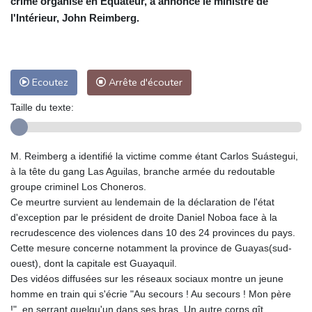
crime organisé en Equateur, a annoncé le ministre de
l'Intérieur, John Reimberg.
Ecoutez
Arrête d'écouter
Taille du texte:
M. Reimberg a identifié la victime comme étant Carlos Suástegui,
à la tête du gang Las Aguilas, branche armée du redoutable
groupe criminel Los Choneros.
Ce meurtre survient au lendemain de la déclaration de l'état
d'exception par le président de droite Daniel Noboa face à la
recrudescence des violences dans 10 des 24 provinces du pays.
Cette mesure concerne notamment la province de Guayas(sud-
ouest), dont la capitale est Guayaquil.
Des vidéos diffusées sur les réseaux sociaux montre un jeune
homme en train qui s'écrie "Au secours ! Au secours ! Mon père
!", en serrant quelqu'un dans ses bras. Un autre corps gît