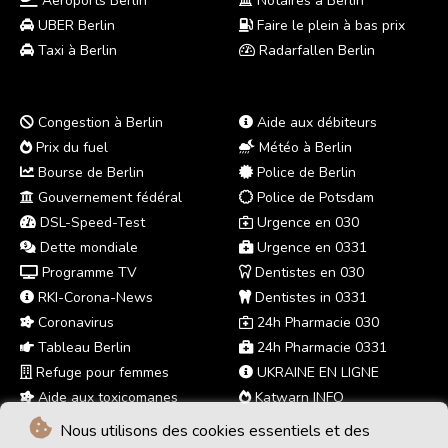
Aéroports Berlin
Notaires à Berlin
UBER Berlin
Faire le plein à bas prix
Taxi à Berlin
Radarfallen Berlin
Congestion à Berlin
Aide aux débiteurs
Prix du fuel
Météo à Berlin
Bourse de Berlin
Police de Berlin
Gouvernement fédéral
Police de Potsdam
DSL-Speed-Test
Urgence en 030
Dette mondiale
Urgence en 0331
Programme TV
Dentistes en 030
RKI-Corona-News
Dentistes in 0331
Coronavirus
24h Pharmacie 030
Tableau Berlin
24h Pharmacie 0331
Refuge pour femmes
UKRAINE EN LIGNE
Aide aux toxicomanes
Katwarn INFO
Nous utilisons des cookies essentiels et des