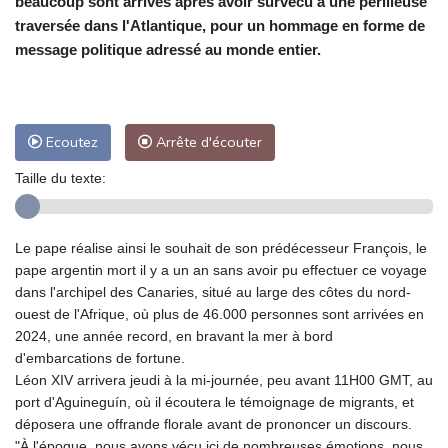
beaucoup sont arrivés après avoir survécu à une périlleuse
traversée dans l'Atlantique, pour un hommage en forme de
message politique adressé au monde entier.
Ecoutez
Arrête d'écouter
Taille du texte:
Le pape réalise ainsi le souhait de son prédécesseur François, le
pape argentin mort il y a un an sans avoir pu effectuer ce voyage
dans l'archipel des Canaries, situé au large des côtes du nord-
ouest de l'Afrique, où plus de 46.000 personnes sont arrivées en
2024, une année record, en bravant la mer à bord
d'embarcations de fortune.
Léon XIV arrivera jeudi à la mi-journée, peu avant 11H00 GMT, au
port d'Aguineguín, où il écoutera le témoignage de migrants, et
déposera une offrande florale avant de prononcer un discours.
"À l'époque, nous avons vécu ici de nombreuses émotions, nous