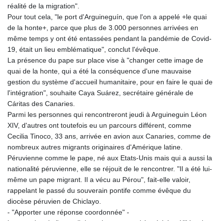
réalité de la migration".
Pour tout cela, "le port d'Arguineguín, que l'on a appelé +le quai
de la honte+, parce que plus de 3.000 personnes arrivées en
même temps y ont été entassées pendant la pandémie de Covid-
19, était un lieu emblématique", conclut l'évêque.
La présence du pape sur place vise à "changer cette image de
quai de la honte, qui a été la conséquence d'une mauvaise
gestion du système d'accueil humanitaire, pour en faire le quai de
l'intégration", souhaite Caya Suárez, secrétaire générale de
Cáritas des Canaries.
Parmi les personnes qui rencontreront jeudi à Arguineguin Léon
XIV, d'autres ont toutefois eu un parcours différent, comme
Cecilia Tinoco, 33 ans, arrivée en avion aux Canaries, comme de
nombreux autres migrants originaires d'Amérique latine.
Péruvienne comme le pape, né aux Etats-Unis mais qui a aussi la
nationalité péruvienne, elle se réjouit de le rencontrer. "Il a été lui-
même un pape migrant. Il a vécu au Pérou", fait-elle valoir,
rappelant le passé du souverain pontife comme évêque du
diocèse péruvien de Chiclayo.
- "Apporter une réponse coordonnée" -