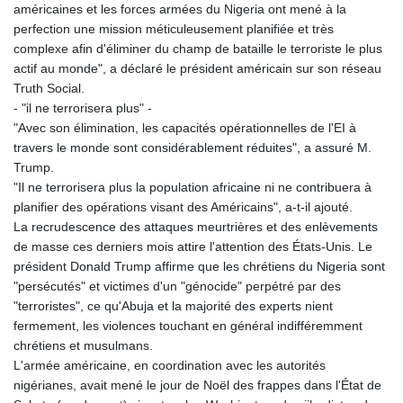
américaines et les forces armées du Nigeria ont mené à la
perfection une mission méticuleusement planifiée et très
complexe afin d'éliminer du champ de bataille le terroriste le plus
actif au monde", a déclaré le président américain sur son réseau
Truth Social.
- "il ne terrorisera plus" -
"Avec son élimination, les capacités opérationnelles de l'EI à
travers le monde sont considérablement réduites", a assuré M.
Trump.
"Il ne terrorisera plus la population africaine ni ne contribuera à
planifier des opérations visant des Américains", a-t-il ajouté.
La recrudescence des attaques meurtrières et des enlèvements
de masse ces derniers mois attire l'attention des États-Unis. Le
président Donald Trump affirme que les chrétiens du Nigeria sont
"persécutés" et victimes d'un "génocide" perpétré par des
"terroristes", ce qu'Abuja et la majorité des experts nient
fermement, les violences touchant en général indifféremment
chrétiens et musulmans.
L'armée américaine, en coordination avec les autorités
nigérianes, avait mené le jour de Noël des frappes dans l'État de