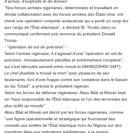
d'armes, d'explosifs et de drones".
"Nos forces armées nigérianes, déterminées et travaillant en
étroite collaboration avec les forces armées des États-Unis, ont
mené une opération conjointe audacieuse qui a porté un coup dur
aux rangs de l'État islamique", a déclaré M. Tinubu dans un
communiqué confirmant une annonce du président Donald
Trump.
- "opération air-sol de précision" -
Selon l'armée nigériane, il s'agissait d'une "opération air-sol de
précision, minutieusement planifiée et extrêmement complexe",
qui s'est déroulée samedi entre minuit et 04H00(03H00 GMT).
Le chef jihadiste a trouvé la mort "avec plusieurs de ses
lieutenants, lors d'une frappe contre son complexe dans le bassin
du lac Tchad", a précisé le président nigérian.
Selon les forces de défense nigérianes, Abou Bilal al-Minuki était
un "haut responsable de l'État islamique et l'un des terroristes les
plus actifs au monde".
Abou Bilal al-Minuki est décrit par les forces nigérianes, comme
"une figure opérationnelle et stratégique qui fournissait des
conseils aux entités de l'État islamique hors du Nigeria sur des
questions liées aux opérations médiatiques, à la guerre