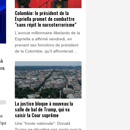
Colombie: le président de la
Espriella promet de combattre
"sans répit le narcoterrorisme"
L'avocat millionnaire Abelardo de la
Espriella a affirmé vendredi, en
prenant ses fonctions de président
de la Colombie, qu'il affronterait
"sans répit le narcoterrorisme",
 à
dans un pays frappé par la violence
ers
des groupes armés.
La justice bloque à nouveau la
salle de bal de Trump, qui va
saisir la Cour suprême
re
"qui
Une "honte nationale": Donald
Trump ne décolère pas après que la