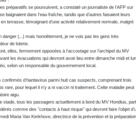
 les préparatifs se poursuivent, a constaté un journaliste de l'AFP sur
e baignaient dans l'eau fraîche, tandis que d'autres faisaient leurs
 en terrasse, témoignant d’une activité relativement normale, malgré
 un danger (...) mais honnêtement, je ne vois pas les gens très
eur de loterie.
ont, elles, fermement opposées à l'accostage sur l'archipel du MV
vant les évacuations qui devront avoir lieu entre dimanche midi et lun
étéo, selon un responsable du gouvernement local.
s confirmés d'hantavirus parmi huit cas suspects, comprenant trois
are, pour lequel il n'y a ni vaccin ni traitement. Cette maladie peut
oire aigu.
 stade, tous les passagers actuellement à bord du MV Hondius, parti
idérés comme des "contacts à haut risque" qui devront faire l'objet d'
medi Maria Van Kerkhove, directrice de la prévention et la préparatio