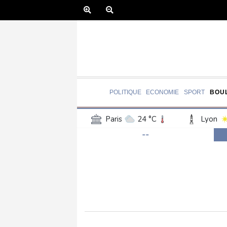
POLITIQUE
ECONOMIE
SPORT
BOU
Paris
24 °C
Lyon
--
Luxembourg
23 °C
Jersey
22 °C
Burki
Senegal
27 °C
Tog
Madagascar
24 °C
Bruxelles
23 °C
Va