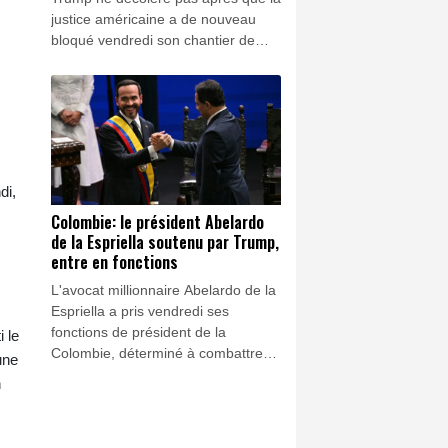
justice américaine a de nouveau
bloqué vendredi son chantier de
monumentale salle de bal à la
Maison Blanche, affirmant par
ailleurs vouloir contester cette
décision devant la Cour suprême.
di,
Colombie: le président Abelardo
de la Espriella soutenu par Trump,
entre en fonctions
L'avocat millionnaire Abelardo de la
Espriella a pris vendredi ses
fonctions de président de la
 le
Colombie, déterminé à combattre
une
les guérilleros et le narcotrafic, un
n
changement de cap qui resserre les
liens avec Washington et enterre les
négociations de paix menées par la