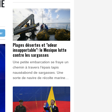
HE
e les sargasses
K
1.64%
4392.86
€
Etat à la carte électorale redessinée
0.08%
4329.06
€
y croit
ter
Plages désertes et "odeur
insupportable": le Mexique lutte
contre les sargasses
Une petite embarcation se fraye un
chemin à travers l'épais tapis
nauséabond de sargasses. Une
sorte de navire de récolte marine
collecte ces algues qui envahissent
les Caraïbes mexicaines, jadis
renommées pour leurs eaux
turquoises.