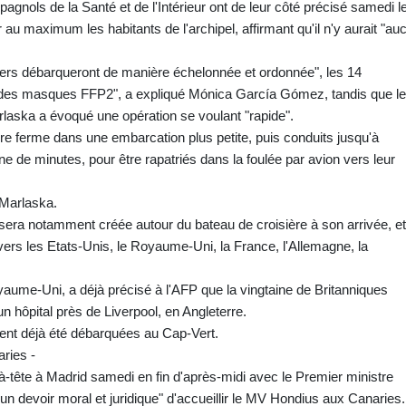
agnols de la Santé et de l'Intérieur ont de leur côté précisé samedi l
r au maximum les habitants de l'archipel, affirmant qu'il n'y aurait "au
ers débarqueront de manière échelonnée et ordonnée", les 14
) des masques FFP2", a expliqué Mónica García Gómez, tandis que le
rlaska a évoqué une opération se voulant "rapide".
re ferme dans une embarcation plus petite, puis conduits jusqu'à
ine de minutes, pour être rapatriés dans la foulée par avion vers leur
-Marlaska.
era notamment créée autour du bateau de croisière à son arrivée, et
vers les Etats-Unis, le Royaume-Uni, la France, l'Allemagne, la
ume-Uni, a déjà précisé à l'AFP que la vingtaine de Britanniques
n hôpital près de Liverpool, en Angleterre.
ient déjà été débarquées au Cap-Vert.
ries -
à-tête à Madrid samedi en fin d'après-midi avec le Premier ministre
un devoir moral et juridique" d'accueillir le MV Hondius aux Canaries.