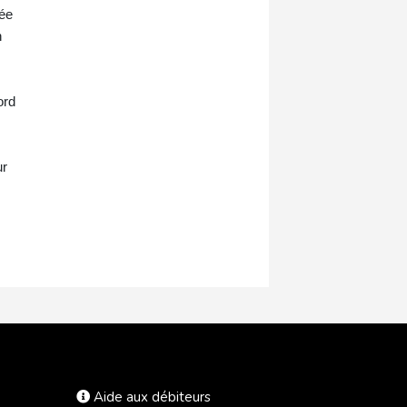
rée
n
ord
ur
Aide aux débiteurs