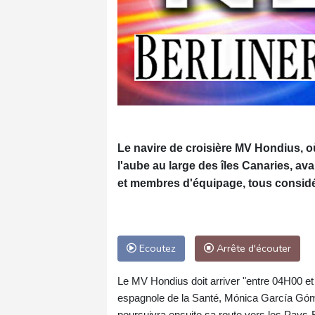
Le navire de croisière MV Hondius, o
l'aube au large des îles Canaries, a
et membres d'équipage, tous considé
Ecoutez
Arrête d'écouter
Le MV Hondius doit arriver "entre 04H00 e
espagnole de la Santé, Mónica García Gómez,
poursuivra ensuite sa route vers les Pays-