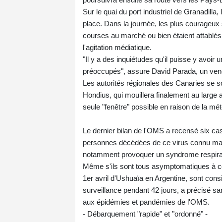
Sur le quai du port industriel de Granadilla,
place. Dans la journée, les plus courageux s
courses au marché ou bien étaient attablés
l'agitation médiatique.
"Il y a des inquiétudes qu'il puisse y avoir
préoccupés", assure David Parada, un vend
Les autorités régionales des Canaries se s
Hondius, qui mouillera finalement au large a
seule "fenêtre" possible en raison de la m
Le dernier bilan de l'OMS a recensé six ca
personnes décédées de ce virus connu mais r
notamment provoquer un syndrome respirat
Même s'ils sont tous asymptomatiques à ce
1er avril d'Ushuaïa en Argentine, sont cons
surveillance pendant 42 jours, a précisé sa
aux épidémies et pandémies de l'OMS.
- Débarquement "rapide" et "ordonné" -