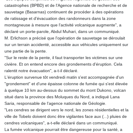
catastrophes (BPBD) et de l'Agence nationale de recherche et de
sauvetage (Basarnas) continuent de procéder à des opérations
de ratissage et d'évacuation des randonneurs dans la zone
montagneuse à mesure que l'activité volcanique augmente", a
déclaré un porte-parole, Abdul Muhari, dans un communiqué.
M. Erlichson a précisé que l'opération de sauvetage se déroulait
sur un terrain accidenté, accessible aux véhicules uniquement sur
une partie de la pente.
"Sur le reste de la pente, il faut transporter les victimes sur une
civière. Et on entend encore des grondements d'éruption. Cela
ralentit notre évacuation", a-t-il déclaré.
L'éruption survenue tôt vendredi matin s'est accompagnée d'un
"grondement" et d'une épaisse colonne de fumée qui s'est élevée
à quelque 10 km au-dessus du sommet du mont Dukono, volcan
situé dans la province des Moluques du Nord, a indiqué Lana
Saria, responsable de l'agence nationale de Géologie.
"Les cendres se dirigent vers le nord, les zones résidentielles et la
ville de Tobelo doivent donc être vigilantes face aux (...) pluies de
cendres volcaniques", a-t-elle déclaré dans un communiqué.
La fumée volcanique pourrait être dangereuse pour la santé, a