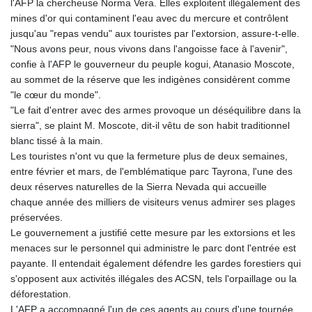
l'AFP la chercheuse Norma Vera. Elles exploitent illégalement des
mines d'or qui contaminent l'eau avec du mercure et contrôlent
jusqu'au "repas vendu" aux touristes par l'extorsion, assure-t-elle.
"Nous avons peur, nous vivons dans l'angoisse face à l'avenir",
confie à l'AFP le gouverneur du peuple kogui, Atanasio Moscote,
au sommet de la réserve que les indigènes considèrent comme
"le cœur du monde".
"Le fait d'entrer avec des armes provoque un déséquilibre dans la
sierra", se plaint M. Moscote, dit-il vêtu de son habit traditionnel
blanc tissé à la main.
Les touristes n'ont vu que la fermeture plus de deux semaines,
entre février et mars, de l'emblématique parc Tayrona, l'une des
deux réserves naturelles de la Sierra Nevada qui accueille
chaque année des milliers de visiteurs venus admirer ses plages
préservées.
Le gouvernement a justifié cette mesure par les extorsions et les
menaces sur le personnel qui administre le parc dont l'entrée est
payante. Il entendait également défendre les gardes forestiers qui
s'opposent aux activités illégales des ACSN, tels l'orpaillage ou la
déforestation.
L'AFP a accompagné l'un de ces agents au cours d'une tournée