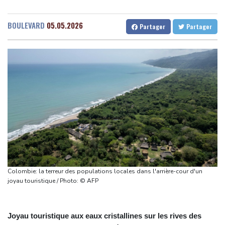
Yémen: au moins 58 soldats morts dans des attaques des
Gabon
23 °C
Kamerun
17 °C
rebelles houthis
Haiti
25 °C
Madagascar
12 °C
BOULEVARD
05.05.2026
Partager
Partager
Colombie: investiture du président de la Espriella, allié de Trump
Congo
25 °C
Cayenne
13 °C
en guerre contre le narcotrafic
French Guiana
23 °C
Marchés: retour de la nervosité sur le Moyen-Orient, l'Europe
Bruxelles
10 °C
Vancouver
28 °C
s'offre tout de même des records
Monte-Carlo
26 °C
Wall Street termine en baisse, les incertitudes au Moyen-Orient
inquiètent
L'explosion d'une bombe dans un bus fait deux morts près de
Damas
Taïwan bloque un pont stratégique lors de la simulation d'une
invasion par la Chine
Colombie: la terreur des populations locales dans l'arrière-cour d'un
A Ceuta, les enfants migrants risquent d'être victimes de
joyau touristique / Photo: © AFP
maltraitance et d'exploitation, avertissent des ONG
Joyau touristique aux eaux cristallines sur les rives des