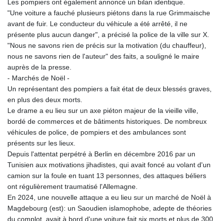
Les pompiers ont également annoncé un bilan identique.
"Une voiture a fauché plusieurs piétons dans la rue Grimmaische
avant de fuir. Le conducteur du véhicule a été arrêté, il ne
présente plus aucun danger", a précisé la police de la ville sur X.
"Nous ne savons rien de précis sur la motivation (du chauffeur),
nous ne savons rien de l'auteur" des faits, a souligné le maire
auprès de la presse.
- Marchés de Noël -
Un représentant des pompiers a fait état de deux blessés graves,
en plus des deux morts.
Le drame a eu lieu sur un axe piéton majeur de la vieille ville,
bordé de commerces et de bâtiments historiques. De nombreux
véhicules de police, de pompiers et des ambulances sont
présents sur les lieux.
Depuis l'attentat perpétré à Berlin en décembre 2016 par un
Tunisien aux motivations jihadistes, qui avait foncé au volant d'un
camion sur la foule en tuant 13 personnes, des attaques béliers
ont régulièrement traumatisé l'Allemagne.
En 2024, une nouvelle attaque a eu lieu sur un marché de Noël à
Magdebourg (est): un Saoudien islamophobe, adepte de théories
du complot, avait à bord d'une voiture fait six morts et plus de 300