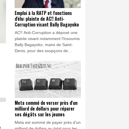
Emploi à la RATP et fonctions
d'élu: plainte de AC!! Anti-
Corruption visant Bally Bagayoko
AC!! Anti-Corruption a déposé une
plainte visant notamment l'Insoumis
Bally Bagayoko, maire de Saint-
Denis, pour des soupçons de
détournement de fonds publics et
d'emploi fictif, après un article du
Canard enchaîné évoquant un
cumul de fonctions à temps plein à
la RATP et d'élu, a indiqué
l'association à l'AFP vendredi.
Meta sommé de verser près d'un
milliard de dollars pour réparer
ses dégâts sur les jeunes
Meta est sommé de payer près d'un
n
milliard de dollars au total pour les