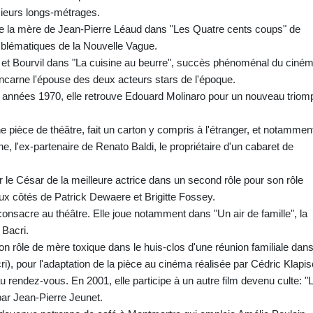
usieurs longs-métrages.
 de la mère de Jean-Pierre Léaud dans "Les Quatre cents coups" de
emblématiques de la Nouvelle Vague.
l et Bourvil dans "La cuisine au beurre", succès phénoménal du ciné
incarne l'épouse des deux acteurs stars de l'époque.
des années 1970, elle retrouve Edouard Molinaro pour un nouveau trio
 pièce de théâtre, fait un carton y compris à l'étranger, et notammen
, l'ex-partenaire de Renato Baldi, le propriétaire d'un cabaret de
 le César de la meilleure actrice dans un second rôle pour son rôle
ux côtés de Patrick Dewaere et Brigitte Fossey.
consacre au théâtre. Elle joue notamment dans "Un air de famille", la
 Bacri.
on rôle de mère toxique dans le huis-clos d'une réunion familiale dans
ri), pour l'adaptation de la pièce au cinéma réalisée par Cédric Klapis
au rendez-vous. En 2001, elle participe à un autre film devenu culte: "
par Jean-Pierre Jeunet.