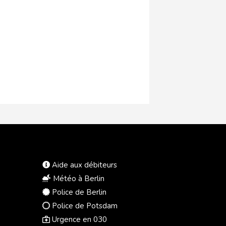
Aide aux débiteurs
Météo à Berlin
Police de Berlin
Police de Potsdam
Urgence en 030