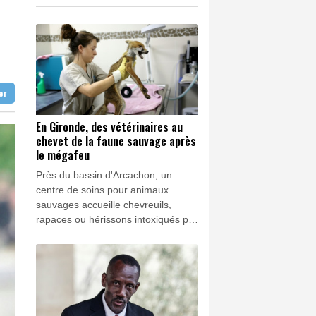
ion visant Bally Bagayoko
K
0.46%
4322.09
€
cipal de Cagnes-sur-Mer
0.3%
4338.26
€
n pacte de défense
illes en eau libre
ter
En Gironde, des vétérinaires au
chevet de la faune sauvage après
le mégafeu
Près du bassin d'Arcachon, un
centre de soins pour animaux
sauvages accueille chevreuils,
rapaces ou hérissons intoxiqués par
les fumées du mégafeu, ou
désorientés par la perte de leur
habitat naturel qui s'ajoute à la
sécheresse.