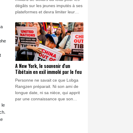
dégâts sur les jeunes imputés à ses
plateformes et devra limiter leur
accès à certaines fonctionnalités de
Facebook et Instagram, après sa
ma
condamnation pour "trouble à
l'ordre public" par un juge du
mphe
Nouveau-Mexique, une première
aux Etats-Unis.
t
A New York, le souvenir d'un
Tibétain en exil immolé par le feu
Personne ne savait ce que Lobga
Rangzen préparait. Ni son ami de
longue date, ni sa nièce, qui apprit
par une connaissance que son
 le
oncle, militant pro-tibétain, s'était
immolé par le feu devant le siège
ch.
des Nations unies à New York.
Le