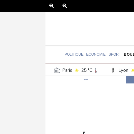
POLITIQUE
ECONOMIE
SPORT
BOU
Paris
25 °C
Lyon
--
Luxembourg
23 °C
Jersey
21 °C
Burki
Senegal
30 °C
Tog
Madagascar
19 °C
Bruxelles
23 °C
Va