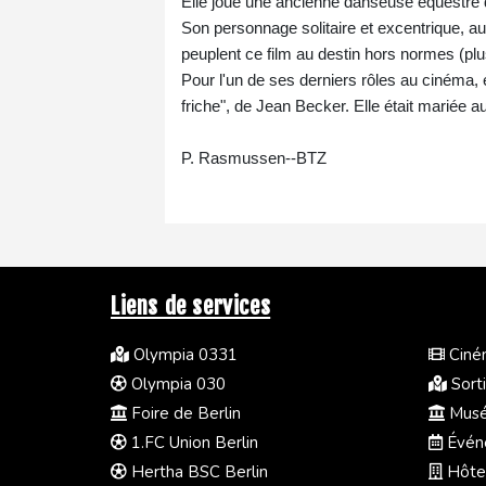
Elle joue une ancienne danseuse équestre 
Son personnage solitaire et excentrique, a
peuplent ce film au destin hors normes (plu
Pour l'un de ses derniers rôles au cinéma,
friche", de Jean Becker. Elle était mariée
P. Rasmussen--BTZ
Liens de services
Olympia 0331
Ciném
Olympia 030
Sorti
Foire de Berlin
Musée
1.FC Union Berlin
Événe
Hertha BSC Berlin
Hôtel