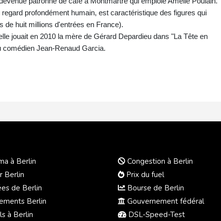
devenue patronne de café à Montmartre qui emploie Amélie Poulain.
u regard profondément humain, est caractéristique des figures qui
s de huit millions d'entrées en France).
 elle jouait en 2010 la mère de Gérard Depardieu dans "La Tête en
 au comédien Jean-Renaud Garcia.
a à Berlin
Congestion à Berlin
r Berlin
Prix du fuel
s de Berlin
Bourse de Berlin
ments Berlin
Gouvernement fédéral
s à Berlin
DSL-Speed-Test