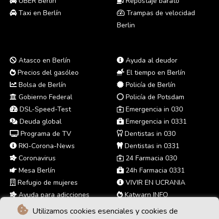
UBER Berlin
Repostaje barato
Taxi en Berlín
Trampas de velocidad
Berlin
Atasco en Berlín
Ayuda al deudor
Precios del gasóleo
El tiempo en Berlín
Bolsa de Berlín
Policía de Berlín
Gobierno Federal
Policía de Potsdam
DSL-Speed-Test
Emergencia in 030
Deuda global
Emergencia in 0331
Programa de TV
Dentistas in 030
RKI-Corona-News
Dentistas in 0331
Coronavirus
24 Farmacia 030
Mesa Berlín
24h Farmacia 0331
Refugio de mujeres
VIVIR EN UCRANIA
Ayuda para adicciones
Katwarn INFO
Utilizamos cookies esenciales y cookies de