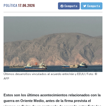
Venezuela
Barcelona
32 °C
Bilbao
26 °C
POLíTICA
17.06.2026
Comparta
Comparta
Un comité del Senado de EEUU declara en desacato al ex
Tegucigalpa
24 °C
responsable de la lucha anticovid Anthony Fauci
Santo Domingo
30 °C
Irán amenazó con "dejar a oscuras" el Golfo en caso de ataques
Havana
30 °C
Puerto Rico
30 °C
de EEUU
Quito
17 °C
Brasilia
27 °C
Netflix estrenará en primicia un adelanto del videojuego GTA VI
Manaus
34 °C
Rio de Janeiro
33 °C
Aumento récord de las notificaciones por radicalización en Reino
São Paulo
30 °C
Unido
Nava de la Asunción
34 °C
Una mujer es acusada de atacar con un objeto punzante a
Bueno Aires
29 °C
cuatro hombres en Londres
Punta Arena
30 °C
Qué papel jugó la desinformación durante la última ola de
Montevideo
13 °C
Panama
27 °C
Últimos desarrollos vinculados al acuerdo entre Irán y EEUU / Foto: ©
migrantes que llegó al enclave español de Ceuta
San Salvador
32 °C
Oaxaca
21 °C
AFP
Jamaica
31 °C
Aruba
30 °C
Grenada
37 °C
Mexico City
15 °C
Estos son los últimos acontecimientos relacionados con la
Alicante
32 °C
Córdoba
38 °C
guerra en Oriente Medio, antes de la firma prevista el
Málaga
32 °C
Murcia
34 °C