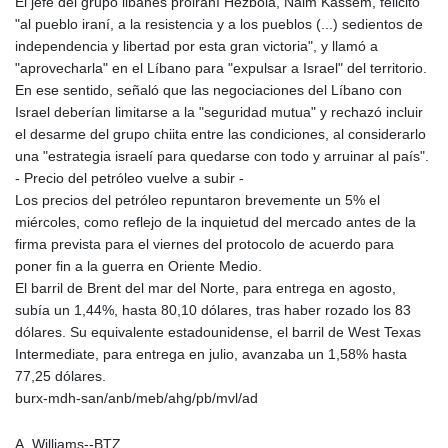
El jefe del grupo libanés proiraní Hezbolá, Naim Kassem, felicitó
"al pueblo iraní, a la resistencia y a los pueblos (...) sedientos de
independencia y libertad por esta gran victoria", y llamó a
"aprovecharla" en el Líbano para "expulsar a Israel" del territorio.
En ese sentido, señaló que las negociaciones del Líbano con
Israel deberían limitarse a la "seguridad mutua" y rechazó incluir
el desarme del grupo chiita entre las condiciones, al considerarlo
una "estrategia israelí para quedarse con todo y arruinar al país".
- Precio del petróleo vuelve a subir -
Los precios del petróleo repuntaron brevemente un 5% el
miércoles, como reflejo de la inquietud del mercado antes de la
firma prevista para el viernes del protocolo de acuerdo para
poner fin a la guerra en Oriente Medio.
El barril de Brent del mar del Norte, para entrega en agosto,
subía un 1,44%, hasta 80,10 dólares, tras haber rozado los 83
dólares. Su equivalente estadounidense, el barril de West Texas
Intermediate, para entrega en julio, avanzaba un 1,58% hasta
77,25 dólares.
burx-mdh-san/anb/meb/ahg/pb/mvl/ad
A. Williams--BTZ