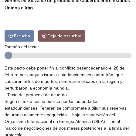
viernes en Suiza de un protocolo de acuerdo entre Estados
Las Palmas de Gran Canaria
26 °C
Unidos e Irán.
Ibiza
31 °C
Buenos Aires
14 °C
Caracas
26 °C
Managua
24 °C
San José
39 °C
Asunción
27 °C
Escucha
Deja de escuchar
Panama City
29 °C
Tamaño del texto:
Este pacto debe poner fin al conflicto desencadenado el 28 de
febrero por ataques israelo-estadounidenses contra Irán, que
causaron miles de muertos, sembraron el caos en la región y
perturbaron la economía mundial.
- Texto del protocolo de acuerdo -
Según el texto hecho público por las autoridades
estadounidenses, Teherán se compromete a diluir sus reservas
de uranio altamente enriquecido —bajo la supervisión del
Organismo Internacional de Energía Atómica (OIEA)— en el
marco de negociaciones de dos meses posteriores a la firma del
protocolo.